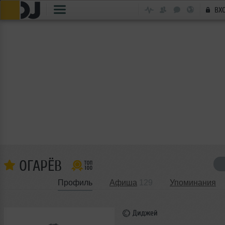
ВХ
ОГАРЁВ
Профиль
Афиша
129
Упоминания
Диджей