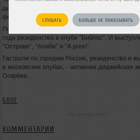
диджей обучался в музыкальной школе по кла
фортепьяно и аккордиона.
СЛУШАТЬ
БОЛЬШЕ НЕ ПОКАЗЫВАТЬ
После освоения диджейских навыков последо
года резиденства в клубе "Библос". И выступл
"Острове", "Алиби" и "A priori".
Гастроли по городам России, резиденство и в
в московских клубах, - активная диджейская ж
Огарёва.
БЛОГ
Нет записей в блоге
КОММЕНТАРИИ