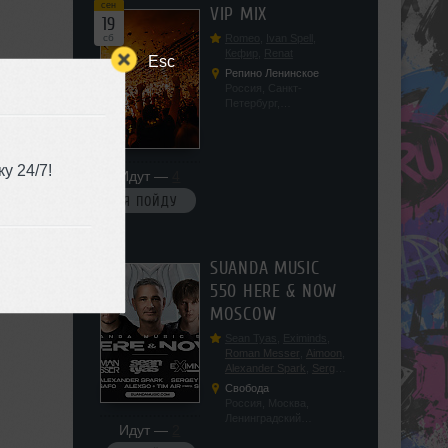
сен
VIP MIX
19
сб
Romeo
,
Ivan Spell
,
Кефир
,
Renat
Esc
Репино Ленинское
Россия, Санкт-
Петербург,
Ленинградская обл, п.
Ленинское, ул.
Советская 171
у 24/7!
Идут —
4
Я ПОЙДУ
сен
SUANDA MUSIC
19
550 HERE & NOW
сб
MOSCOW
Sean Tyas
,
Eximinds
,
Roman Messer
,
Aimoon
,
Alexander Spark
,
Sergey
Salekhov
,
Georgio Safo
,
Свобода
AlexSo
,
Tim Air
Россия, Москва,
Ленинградский
Идут —
2
проспект, 47с19