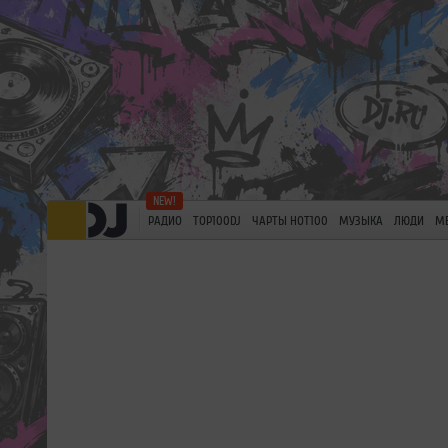
РАДИО
TOP100DJ
ЧАРТЫ HOT100
МУЗЫКА
ЛЮДИ
М