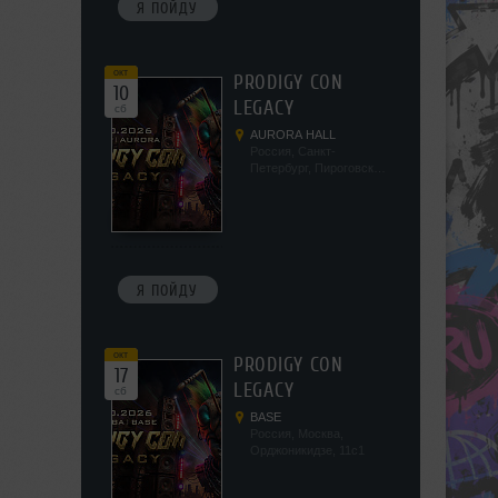
Я ПОЙДУ
окт
PRODIGY CON
10
LEGACY
сб
AURORA HALL
Россия, Санкт-
Петербург, Пироговская
наб, 5/2
Я ПОЙДУ
окт
PRODIGY CON
17
LEGACY
сб
BASE
Россия, Москва,
Орджоникидзе, 11с1