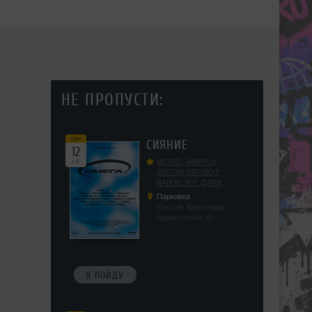
НЕ ПРОПУСТИ:
сен
СИЯНИЕ
12
сб
WORG
,
AMPYLA
,
ANTON DROBOT
,
BAIKALSKY
,
DARK
DILLER
,
FUCKOPSSS
,
Парковка
KALUGIN
,
KITEGNOM
,
Россия, Краснодар,
KODENKO
,
LEEYA
,
Карасунская, 80
MEDIKA
,
PRIZRAK
,
PUSHIN
,
RAS ALGETHI
,
RPMD
,
SHINPU
,
TRIGGER
,
UFF
,
YASYA
,
VERIGO
Я ПОЙДУ