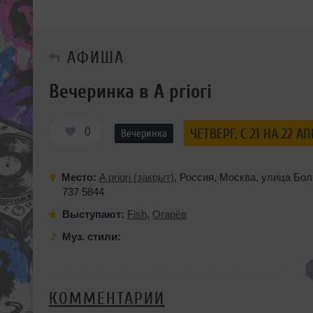
АФИША
Вечеринка в A priori
0
ЧЕТВЕРГ, C 21 НА 22 А
Вечеринка
Место:
A priori (закрыт)
,
Россия
,
Москва
,
улица Бо
737 5844
Выступают:
Fish
,
Огарёв
Муз. стили:
КОММЕНТАРИИ