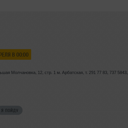
ПРЕЛЯ В 00:00
льшая Молчановка
,
12
,
стр. 1 м. Арбатская
,
т. 291 77 83
,
737 5843
,
Я ПОЙДУ