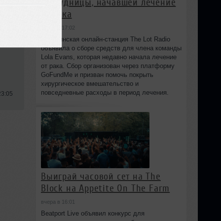
сотрудницы, начавшей лечение
от рака
вчера в 17:02
Бруклинская онлайн-станция The Lot Radio
объявила о сборе средств для члена команды
Lola Evans, которая недавно начала лечение
от рака. Сбор организован через платформу
GoFundMe и призван помочь покрыть
хирургическое вмешательство и
повседневные расходы в период лечения.
23:05
Выиграй часовой сет на The
Block на Appetite On The Farm
вчера в 16:01
Beatport Live объявил конкурс для