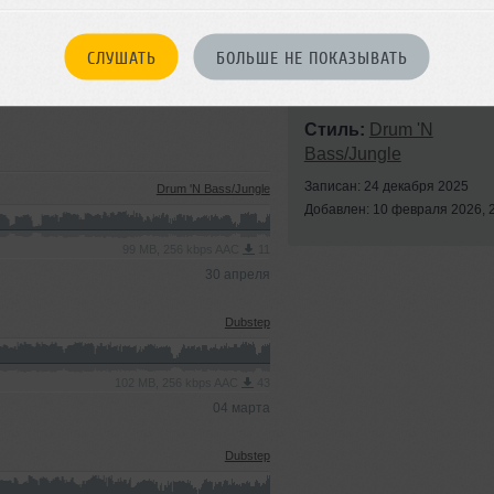
тиле. Здесь собраны треки большинство которых только с русским
СЛУШАТЬ
БОЛЬШЕ НЕ ПОКАЗЫВАТЬ
Стиль:
Drum 'N
Bass/Jungle
Записан: 24 декабря 2025
Drum 'N Bass/Jungle
Добавлен: 10 февраля 2026, 
99 MB, 256 kbps AAC
11
30 апреля
Dubstep
102 MB, 256 kbps AAC
43
04 марта
Dubstep