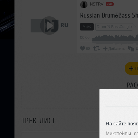
NSTRV
Russian Drum&Bass S
Микс
Drum 'N Bass/Jungle
00:00
В
68
Добавить
П
РАС
ТРЕК-ЛИСТ
На сайте поя
Микстейпы, л