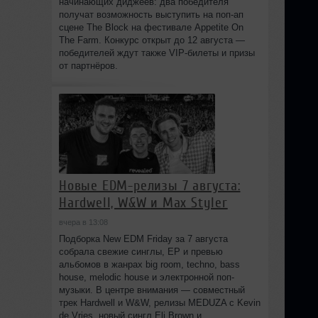
начинающих диджеев: два победителя
получат возможность выступить на поп‑ап
сцене The Block на фестивале Appetite On
The Farm. Конкурс открыт до 12 августа —
победителей ждут также VIP‑билеты и призы
от партнёров.
Новые EDM-релизы 7 августа:
Hardwell, W&W и Max Styler
вчера в 13:08
Подборка New EDM Friday за 7 августа
собрала свежие синглы, EP и превью
альбомов в жанрах big room, techno, bass
house, melodic house и электронной поп-
музыки. В центре внимания — совместный
трек Hardwell и W&W, релизы MEDUZA с Kevin
de Vries, новый сингл Eli Brown и