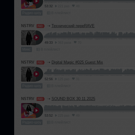
53:32
221 раз
49
Радио-шоу
В плейлист
NSTRV
➝
Технический переRAVE
49:33
363 раза
70
Микс
В плейлист
NSTRV
➝
Digital Magic #025 Guest Mix
52:56
125 раз
31
Радио-шоу
В плейлист
NSTRV
➝
SOUND BOX 30.11.2025
53:52
225 раз
49
Радио-шоу
В плейлист