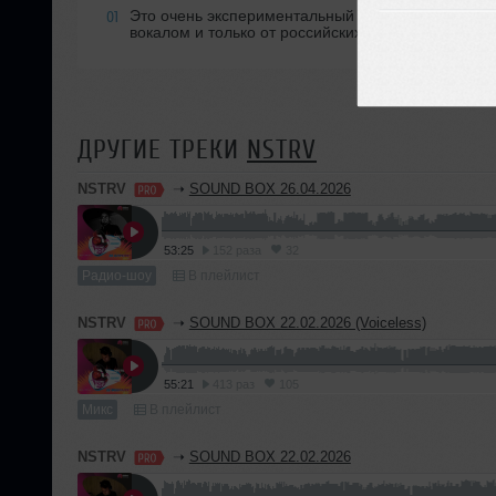
Это очень экспериментальный формат в данном с
01
вокалом и только от российских артистов.
ДРУГИЕ ТРЕКИ
NSTRV
NSTRV
➝
SOUND BOX 26.04.2026
53:25
152 раза
32
Радио-шоу
В плейлист
NSTRV
➝
SOUND BOX 22.02.2026 (Voiceless)
55:21
413 раз
105
Микс
В плейлист
NSTRV
➝
SOUND BOX 22.02.2026