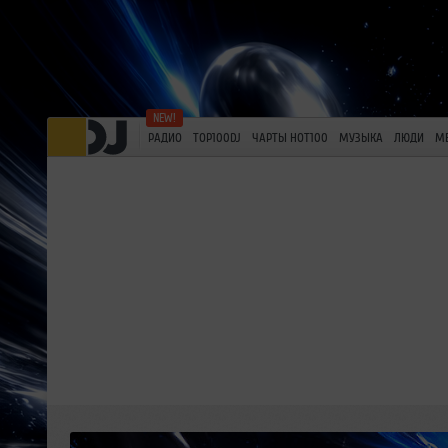
РАДИО
TOP100DJ
ЧАРТЫ HOT100
МУЗЫКА
ЛЮДИ
М