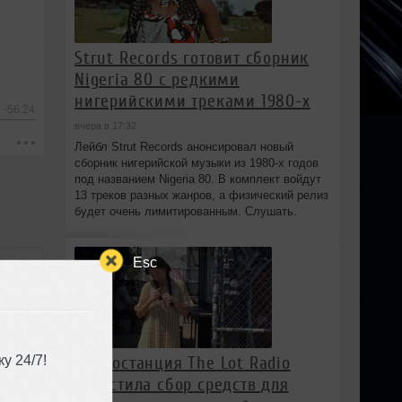
Strut Records готовит сборник
Nigeria 80 с редкими
нигерийскими треками 1980-х
-56:24
вчера в 17:32
Лейбл Strut Records анонсировал новый
сборник нигерийской музыки из 1980-х годов
под названием Nigeria 80. В комплект войдут
13 треков разных жанров, а физический релиз
будет очень лимитированным. Слушать.
Esc
у 24/7!
Радиостанция The Lot Radio
запустила сбор средств для