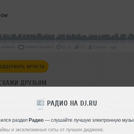
how
 очередь
Комментировать
</>
56:24
271
Скачать
ОДДЕРЖАТЬ АРТИСТА
СКАЖИ ДРУЗЬЯМ
РАДИО НА DJ.RU
вился раздел
Радио
— слушайте лучшую электронную музык
айвы и эксклюзивные сеты от лучших диджеев.