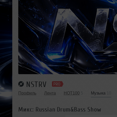
NSTRV
Профиль
Лента
HOT100
5
Музыка
10
Микс: Russian Drum&Bass Show