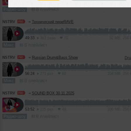
53:32
221 раз
49
99 MB, 256
Радио-шоу
В плейлист
NSTRV
➝
Технический переRAVE
49:33
363 раза
70
92 MB, 256
Микс
В плейлист
NSTRV
➝
Russian Drum&Bass Show
56:24
271 раз
68
104 MB, 256
Микс
В плейлист
NSTRV
➝
SOUND BOX 30.11.2025
53:52
225 раз
49
100 MB, 256
Радио-шоу
В плейлист