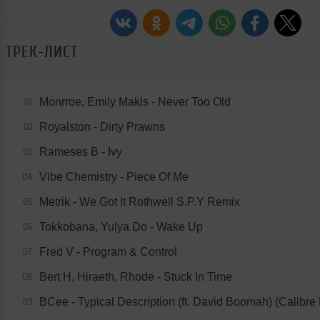
ТРЕК-ЛИСТ
Monrroe, Emily Makis - Never Too Old
01
Royalston - Dirty Prawns
02
Rameses B - Ivy
03
Vibe Chemistry - Piece Of Me
04
Metrik - We Got It Rothwell S.P.Y Remix
05
Tokkobana, Yulya Do - Wake Up
06
Fred V - Program & Control
07
Bert H, Hiraeth, Rhode - Stuck In Time
08
BCee - Typical Description (ft. David Boomah) (Calibre
09