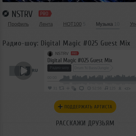
NSTRV
Профиль
Лента
HOT100
5
Музыка
10
Уп
Радио-шоу: Digital Magic #025 Guest Mix
NSTRV
Digital Magic #025 Guest Mix
Радио-шоу
Drum 'N Bass/Jungle
00:00
</>
31
52:56
125
ПОДДЕРЖАТЬ АРТИСТА
РАССКАЖИ ДРУЗЬЯМ