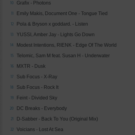
Grafix - Photons
10
Emily Makis, Document One - Tongue Tied
11
Pola & Bryson x goddard. - Listen
12
YUSSI, Amber Jay - Lights Go Down
13
Modest Intentions, RIENK - Edge Of The World
14
Telomic, Sam M feat. Susan H - Underwater
15
MXTR - Dusk
16
Sub Focus - X-Ray
17
Sub Focus - Rock It
18
Feint - Divided Sky
19
DC Breaks - Everybody
20
D-Sabber - Back To You (Original Mix)
21
Voicians - Lost At Sea
22