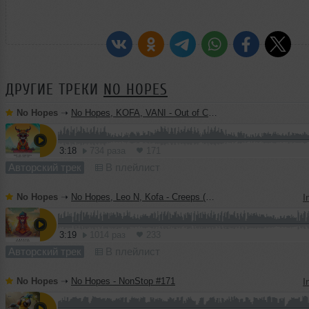
ДРУГИЕ ТРЕКИ
NO HOPES
No Hopes
➝
No Hopes, KOFA, VANI - Out of Control (Original Mix)
3:18
734 раза
171
Авторский трек
В плейлист
No Hopes
➝
No Hopes, Leo N, Kofa - Creeps (Original Mix)
I
3:19
1014 раз
233
Авторский трек
В плейлист
No Hopes
➝
No Hopes - NonStop #171
I