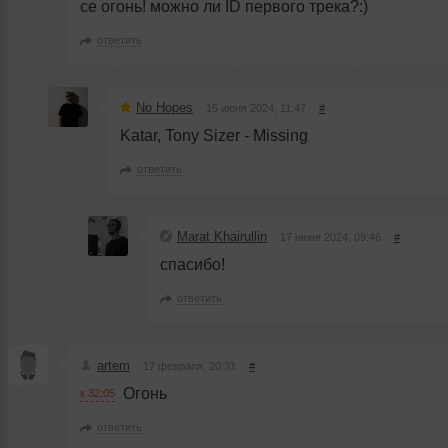
се огонь! можно ли ID первого трека?:)
ответить
No Hopes
15 июня 2024, 11:47
#
Katar, Tony Sizer - Missing
ответить
Marat Khairullin
17 июня 2024, 09:46
#
спасибо!
ответить
artem
17 февраля, 20:31
#
Огонь
к 32:05
ответить