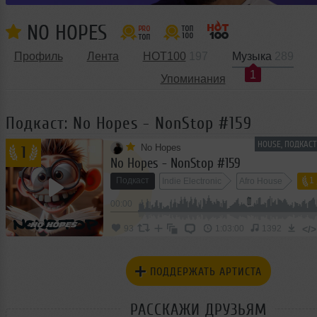
NO HOPES
Профиль
Лента
HOT100
197
Музыка
289
1
Упоминания
Подкаст: No Hopes - NonStop #159
HOUSE, ПОДКАС
No Hopes
1
No Hopes - NonStop #159
Подкаст
1
Indie Electronic
Afro House
00:00
</>
93
1:03:00
1392
ПОДДЕРЖАТЬ АРТИСТА
РАССКАЖИ ДРУЗЬЯМ