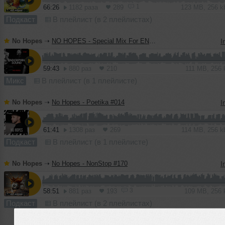
1
66:26
1182 раза
289
123 MB, 256 
Подкаст
В плейлист (в 2 плейлистах)
No Hopes
➝
NO HOPES - Special Mix For ENDORPHIN SOUND
I
59:43
880 раз
210
111 MB, 256
Микс
В плейлист (в 1 плейлисте)
No Hopes
➝
No Hopes - Poetika #014
I
61:41
1308 раз
269
114 MB, 256 
Подкаст
В плейлист (в 1 плейлисте)
No Hopes
➝
No Hopes - NonStop #170
I
3
58:51
881 раз
193
109 MB, 256
Подкаст
В плейлист (в 2 плейлистах)