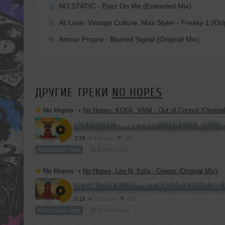
NO STATIC - Eyez On Me (Extended Mix)
12
Ali Love, Vintage Culture, Max Styler - Freaky 1 (Ori
13
Amour Propre - Blurred Signal (Original Mix)
14
ДРУГИЕ ТРЕКИ
NO HOPES
No Hopes
➝
No Hopes, KOFA, VANI - Out of Control (Original
3:18
686 раз
162
Авторский трек
В плейлист
No Hopes
➝
No Hopes, Leo N, Kofa - Creeps (Original Mix)
3:19
1013 раз
233
Авторский трек
В плейлист