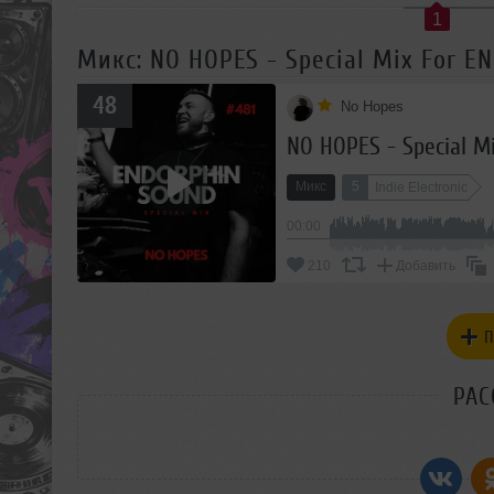
1
Микс: NO HOPES - Special Mix For 
48
No Hopes
NO HOPES - Special 
Микс
5
Indie Electronic
00:00
210
Добавить
П
РАС