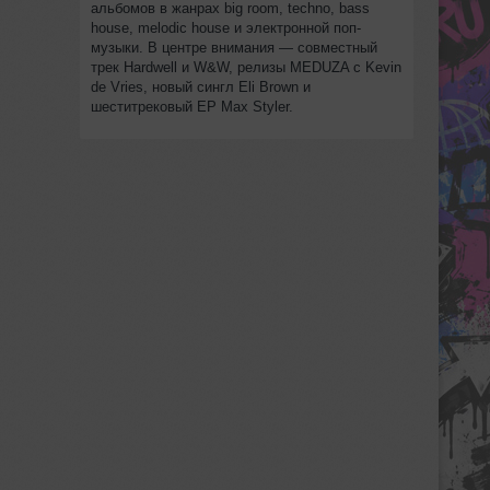
альбомов в жанрах big room, techno, bass
house, melodic house и электронной поп-
музыки. В центре внимания — совместный
трек Hardwell и W&W, релизы MEDUZA с Kevin
de Vries, новый сингл Eli Brown и
шеститрековый EP Max Styler.