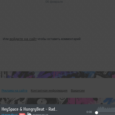
06 февраля
войдите на сайт
Или
чтобы оставить комментарий
Реклама на сайте
Контактная информация
Вакансии
HeySpace & HungryBeat - Radiophonika #225
0:00
HungryBeat