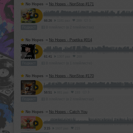
No Hopes
➝
No Hopes - NonStop #171
1
66:26
1181 раз
289
Подкаст
В плейлист (в 2 плейлистах)
No Hopes
➝
No Hopes - Poetika #014
61:41
1307 раз
269
Подкаст
В плейлист (в 1 плейлисте)
No Hopes
➝
No Hopes - NonStop #170
3
58:51
881 раз
193
Подкаст
В плейлист (в 2 плейлистах)
No Hopes
➝
No Hopes - Catch You
3:15
1607 раз
215