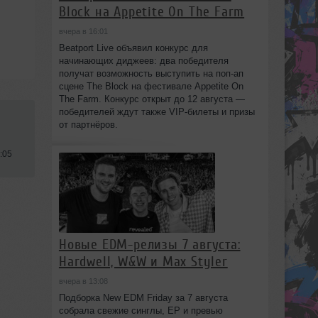
Block на Appetite On The Farm
вчера в 16:01
Beatport Live объявил конкурс для
начинающих диджеев: два победителя
получат возможность выступить на поп‑ап
сцене The Block на фестивале Appetite On
The Farm. Конкурс открыт до 12 августа —
победителей ждут также VIP‑билеты и призы
от партнёров.
:05
Новые EDM-релизы 7 августа:
Hardwell, W&W и Max Styler
вчера в 13:08
Подборка New EDM Friday за 7 августа
собрала свежие синглы, EP и превью