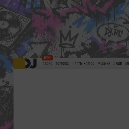
РАДИО
TOP100DJ
ЧАРТЫ HOT100
МУЗЫКА
ЛЮДИ
М