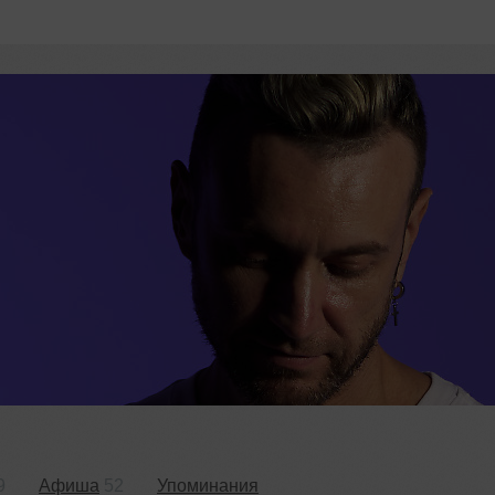
9
Афиша
52
Упоминания