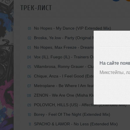
ТРЕК-ЛИСТ
No Hopes - My Dance (VIP Extended Mix)
01
Broska, Ye.low - Party (Original Mix)
02
No Hopes, Max Freeze - Dreaming (Extended Mix)
03
Vox (IL), Fuego (IL) - Trainers On (Extended Mix)
04
На сайте поя
Villambrosa, Ronny Grauer - Clubbin' (Extended Mix
05
Микстейпы, л
Chique, Anza - I Feel Good (Extended Mix)
06
Metroplane - Be Where I Am feat Daniel Wilson (W
07
ZENON - We Are One (Misha Klein, Anza Remix)
08
POLOVICH, HILLS (US) - Affection (Extended Mix)
09
Borey - Feel Of The Night (Extended Mix)
10
SPACHO & LAMOR - No Less (Extended Mix)
11