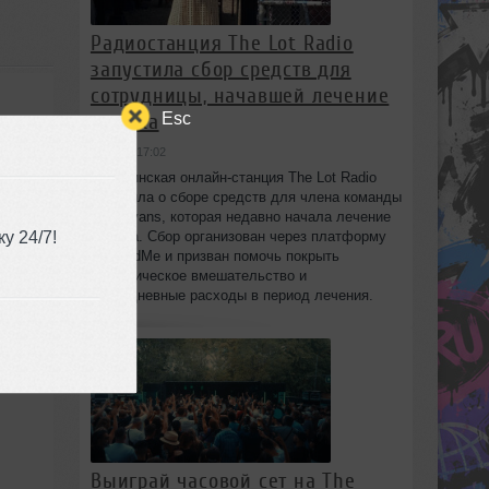
Радиостанция The Lot Radio
запустила сбор средств для
сотрудницы, начавшей лечение
Esc
от рака
вчера в 17:02
Бруклинская онлайн-станция The Lot Radio
объявила о сборе средств для члена команды
Lola Evans, которая недавно начала лечение
у 24/7!
от рака. Сбор организован через платформу
GoFundMe и призван помочь покрыть
хирургическое вмешательство и
повседневные расходы в период лечения.
Выиграй часовой сет на The