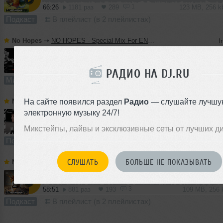
1
66:26
1181 раз
289
123 MB, 256 
Подкаст
В плейлист (в 2 плейлистах)
No Hopes
➝
NO HOPES - Special Mix For ENDORPHIN SOUND
I
59:43
878 раз
210
111 MB, 256
РАДИО НА DJ.RU
Микс
В плейлист (в 1 плейлисте)
На сайте появился раздел
Радио
— слушайте лучшу
No Hopes
➝
No Hopes - Poetika #014
I
электронную музыку 24/7!
Микстейпы, лайвы и эксклюзивные сеты от лучших д
61:41
1307 раз
269
114 MB, 256 
Подкаст
В плейлист (в 1 плейлисте)
СЛУШАТЬ
БОЛЬШЕ НЕ ПОКАЗЫВАТЬ
No Hopes
➝
No Hopes - NonStop #170
I
3
58:51
881 раз
193
109 MB, 256
Подкаст
В плейлист (в 2 плейлистах)