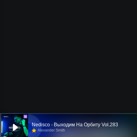
Ш
Nedisco - Выходим На Орбиту Vol.283
Alexander Smith