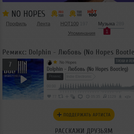
NO HOPES
Профиль
Лента
HOT100
197
Музыка
289
1
Упоминания
Ремикс: Dolphin - Любовь (No Hopes Bootl
ТРЕКИ И РЕ
No Hopes
7
Dolphin - Любовь (No Hopes Bootleg)
Ремикс
Indie Electronic
00:00
</>
77
05:35
1129
ПОДДЕРЖАТЬ АРТИСТА
РАССКАЖИ ДРУЗЬЯМ