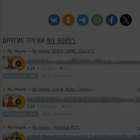
ДРУГИЕ ТРЕКИ
NO HOPES
No Hopes
➝
No Hopes, KOFA, VANI - Out of Control (Original Mix)
3:18
707 раз
167
Авторский трек
В плейлист
No Hopes
➝
No Hopes, Leo N, Kofa - Creeps (Original Mix)
I
3:19
1013 раз
233
Авторский трек
В плейлист
No Hopes
➝
No Hopes - NonStop #171
I