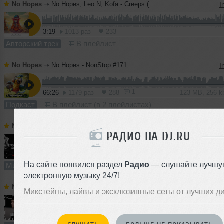
No Hopes
➝
No Hopes, Leo N, Kofa - Creeps (Original Mix)
I
3:19
1013 раз
233
Авторский трек
В плейлист
No Hopes
➝
No Hopes - NonStop #171
I
1
66:26
1179 раз
288
123 MB, 256 
Подкаст
В плейлист (в 2 плейлистах)
No Hopes
➝
NO HOPES - Special Mix For ENDORPHIN SOUND
I
РАДИО НА DJ.RU
59:43
878 раз
210
111 MB, 256
На сайте появился раздел
Радио
— слушайте лучшу
Микс
В плейлист (в 1 плейлисте)
электронную музыку 24/7!
No Hopes
➝
No Hopes - Poetika #014
I
Микстейпы, лайвы и эксклюзивные сеты от лучших д
61:41
1306 раз
269
114 MB, 256 