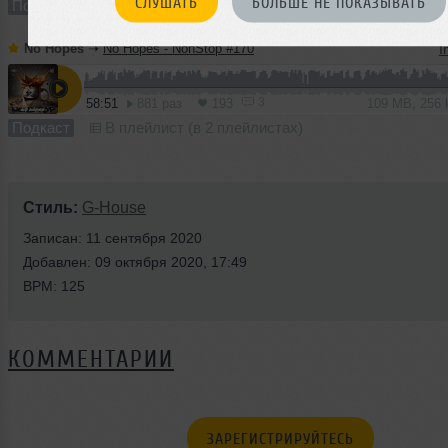
СЛУШАТЬ
БОЛЬШЕ НЕ ПОКАЗЫВАТЬ
Подкаст
В плейлист (в 1 плейлисте)
No Hopes
➝
No Hopes - NonStop #170
I
3
58:51
881 раз
193
109 MB, 256
Подкаст
В плейлист (в 2 плейлистах)
Стиль:
G-House
Записан: 11 сентября 2020
Добавлен: 09 октября 2020, 17:49
BPM: 125
КОММЕНТАРИИ
ЗАРЕГИСТРИРУЙТЕСЬ