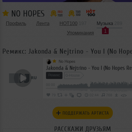
NO HOPES
Профиль
Лента
HOT100
197
Музыка
289
1
Упоминания
Ремикс: Jakonda & Nejtrino - You I (No Hop
No Hopes
Jakonda & Nejtrino - You I (No Hopes Re
Ремикс
G-House
00:00
</>
79
02:44
768
ПОДДЕРЖАТЬ АРТИСТА
РАССКАЖИ ДРУЗЬЯМ