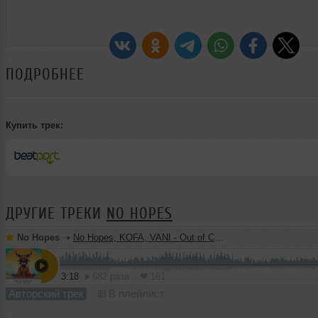
ПОДРОБНЕЕ
Купить трек:
ДРУГИЕ ТРЕКИ
NO HOPES
No Hopes
➝
No Hopes, KOFA, VANI - Out of Control (Original Mix)
3:18
682 раза
161
Авторский трек
В плейлист