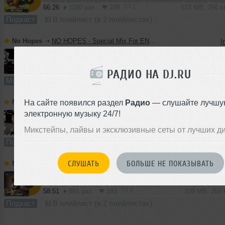
1
66:26
1180 раз
289
123 MB, 256 
Подкаст
В плейлист (в 2 плейлистах)
No Hopes
➝
NO HOPES - Special Mix For ENDORPHIN SOUND
I
59:43
878 раз
210
111 MB, 256
РАДИО НА DJ.RU
Микс
В плейлист (в 1 плейлисте)
На сайте появился раздел
Радио
— слушайте лучшу
No Hopes
➝
No Hopes - Poetika #014
I
электронную музыку 24/7!
Микстейпы, лайвы и эксклюзивные сеты от лучших д
61:41
1306 раз
269
114 MB, 256 
Подкаст
В плейлист (в 1 плейлисте)
СЛУШАТЬ
БОЛЬШЕ НЕ ПОКАЗЫВАТЬ
No Hopes
➝
No Hopes - NonStop #170
I
3
58:51
881 раз
193
109 MB, 256
Подкаст
В плейлист (в 2 плейлистах)