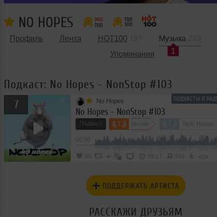
NO HOPES
Профиль
Лента
HOT100
197
Музыка
289
1
Упоминания
Подкаст: No Hopes - NonStop #103
ПОДКАСТЫ И РАД
No Hopes
7
No Hopes - NonStop #103
Подкаст
3
2
House
Tech House
00:00
</>
68
59:17
848
ПОДДЕРЖАТЬ АРТИСТА
РАССКАЖИ ДРУЗЬЯМ