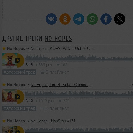
ДРУГИЕ ТРЕКИ
NO HOPES
No Hopes
➝
No Hopes, KOFA, VANI - Out of Control (Original Mix)
3:18
686 раз
162
Авторский трек
В плейлист
No Hopes
➝
No Hopes, Leo N, Kofa - Creeps (Original Mix)
I
3:19
1013 раз
233
Авторский трек
В плейлист
No Hopes
➝
No Hopes - NonStop #171
I