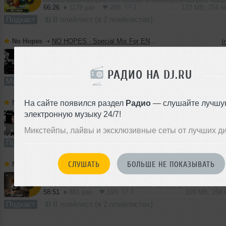
1
66:26
1179 раз
288
123 MB, 256 
Подкаст
В плейлист (в 2 плейлистах)
No Hopes
➝
NO HOPES - Special Mix For ENDORPHIN SOUND
I
59:43
878 раз
210
111 MB, 256
РАДИО НА DJ.RU
Микс
В плейлист (в 1 плейлисте)
На сайте появился раздел
Радио
— слушайте лучшу
No Hopes
➝
No Hopes - Poetika #014
I
электронную музыку 24/7!
Микстейпы, лайвы и эксклюзивные сеты от лучших д
61:41
1306 раз
269
114 MB, 256 
Подкаст
В плейлист (в 1 плейлисте)
СЛУШАТЬ
БОЛЬШЕ НЕ ПОКАЗЫВАТЬ
No Hopes
➝
No Hopes - NonStop #170
I
3
58:51
881 раз
193
109 MB, 256
Подкаст
В плейлист (в 2 плейлистах)