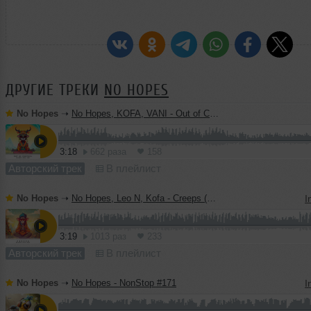
ДРУГИЕ ТРЕКИ
NO HOPES
No Hopes
➝
No Hopes, KOFA, VANI - Out of Control (Original Mix)
3:18
662 раза
158
Авторский трек
В плейлист
No Hopes
➝
No Hopes, Leo N, Kofa - Creeps (Original Mix)
I
3:19
1013 раз
233
Авторский трек
В плейлист
No Hopes
➝
No Hopes - NonStop #171
I