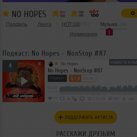
NO HOPES
Профиль
Лента
HOT100
197
Музыка
289
1
Упоминания
Подкаст: No Hopes - NonStop #87
ПОДКАСТЫ И РАД
No Hopes
4
No Hopes - NonStop #87
Подкаст
3
House
00:00
</>
77
1:01:15
647
ПОДДЕРЖАТЬ АРТИСТА
РАССКАЖИ ДРУЗЬЯМ