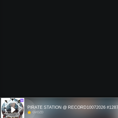
Ш
PIRATE STATION @ RECORD10072026 #128
GVOZD