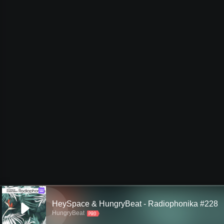
Ш
HeySpace & HungryBeat - Radiophonika #228
HungryBeat