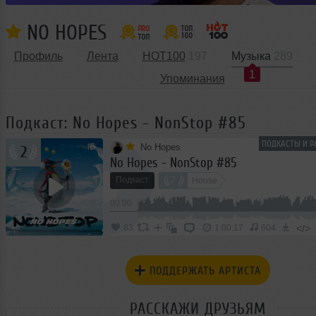
NO HOPES
Профиль
Лента
HOT100
197
Музыка
289
1
Упоминания
Подкаст: No Hopes - NonStop #85
ПОДКАСТЫ И Р
No Hopes
2
No Hopes - NonStop #85
Подкаст
2
House
00:00
</>
83
1:00:17
604
ПОДДЕРЖАТЬ АРТИСТА
РАССКАЖИ ДРУЗЬЯМ