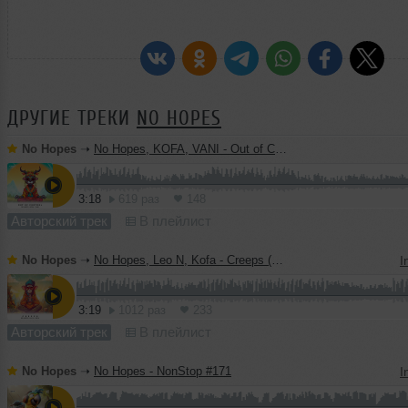
ДРУГИЕ ТРЕКИ
NO HOPES
No Hopes
➝
No Hopes, KOFA, VANI - Out of Control (Original Mix)
3:18
619 раз
148
Авторский трек
В плейлист
No Hopes
➝
No Hopes, Leo N, Kofa - Creeps (Original Mix)
I
3:19
1012 раз
233
Авторский трек
В плейлист
No Hopes
➝
No Hopes - NonStop #171
I