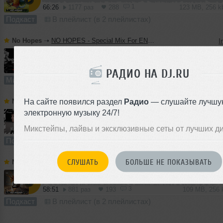
1
66:26
1177 раз
288
123 MB, 256 
Подкаст
В плейлист (в 2 плейлистах)
No Hopes
➝
NO HOPES - Special Mix For ENDORPHIN SOUND
I
59:43
877 раз
210
111 MB, 256
РАДИО НА DJ.RU
Микс
В плейлист (в 1 плейлисте)
На сайте появился раздел
Радио
— слушайте лучшу
No Hopes
➝
No Hopes - Poetika #014
I
электронную музыку 24/7!
Микстейпы, лайвы и эксклюзивные сеты от лучших д
61:41
1305 раз
269
114 MB, 256 
Подкаст
В плейлист (в 1 плейлисте)
СЛУШАТЬ
БОЛЬШЕ НЕ ПОКАЗЫВАТЬ
No Hopes
➝
No Hopes - NonStop #170
I
3
58:51
881 раз
193
109 MB, 256
Подкаст
В плейлист (в 2 плейлистах)