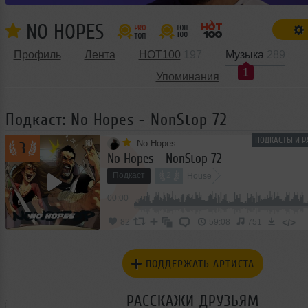
NO HOPES
Профиль
Лента
HOT100
197
Музыка
289
1
Упоминания
Подкаст: No Hopes - NonStop 72
ПОДКАСТЫ И Р
No Hopes
3
No Hopes - NonStop 72
Подкаст
2
House
00:00
</>
82
59:08
751
ПОДДЕРЖАТЬ АРТИСТА
РАССКАЖИ ДРУЗЬЯМ