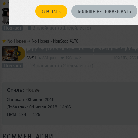
No Hopes
➝
No Hopes - Poetika #014
I
СЛУШАТЬ
БОЛЬШЕ НЕ ПОКАЗЫВАТЬ
61:41
1306 раз
269
114 MB, 256 
Подкаст
В плейлист (в 1 плейлисте)
No Hopes
➝
No Hopes - NonStop #170
I
3
58:51
881 раз
193
109 MB, 256
Подкаст
В плейлист (в 2 плейлистах)
Стиль:
House
Записан: 03 июля 2018
Добавлен: 04 июля 2018, 14:06
BPM: 124 — 125
КОММЕНТАРИИ