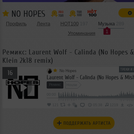
NO HOPES
Профиль
Лента
HOT100
197
Музыка
289
1
Упоминания
Ремикс: Laurent Wolf - Calinda (No Hopes 
Klein 2k18 remix)
ТРЕКИ И
No Hopes
16
Ремикс
House
00:00
</>
121
05:38
1219
ПОДДЕРЖАТЬ АРТИСТА