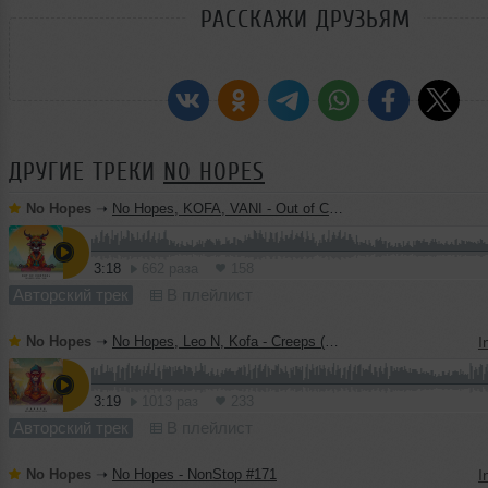
РАССКАЖИ ДРУЗЬЯМ
ДРУГИЕ ТРЕКИ
NO HOPES
No Hopes
➝
No Hopes, KOFA, VANI - Out of Control (Original Mix)
3:18
662 раза
158
Авторский трек
В плейлист
No Hopes
➝
No Hopes, Leo N, Kofa - Creeps (Original Mix)
I
3:19
1013 раз
233
Авторский трек
В плейлист
No Hopes
➝
No Hopes - NonStop #171
I