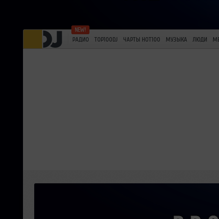
РАДИО
TOP100DJ
ЧАРТЫ HOT100
МУЗЫКА
ЛЮДИ
М