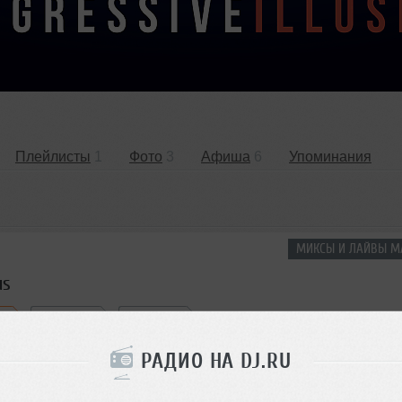
Плейлисты
1
Фото
3
Афиша
6
Упоминания
МИКСЫ И ЛАЙВЫ М
us
use
Deep Techno
Tribal-House
РАДИО НА DJ.RU
 очередь
Комментировать
</>
1:24:47
878
Скачать