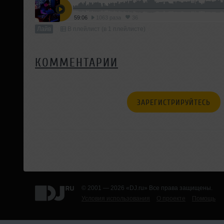
59:06
1063 раза
36
Лайв
В плейлист (в 1 плейлисте)
КОММЕНТАРИИ
ЗАРЕГИСТРИРУЙТЕСЬ
© 2001 — 2026 «DJ.ru» Все права защищены.
Условия использования
О проекте
Помощь