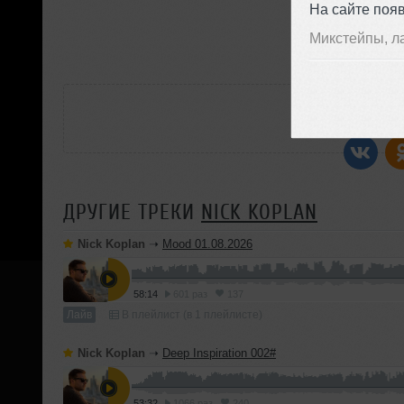
На сайте поя
П
Микстейпы, л
РАС
ДРУГИЕ ТРЕКИ
NICK KOPLAN
Nick Koplan
➝
Mood 01.08.2026
58:14
601 раз
137
Лайв
В плейлист (в 1 плейлисте)
Nick Koplan
➝
Deep Inspiration 002#
53:32
1066 раз
240