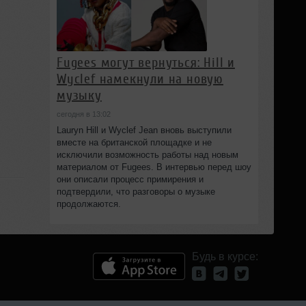
Fugees могут вернуться: Hill и
Wyclef намекнули на новую
музыку
сегодня в 13:02
Lauryn Hill и Wyclef Jean вновь выступили
вместе на британской площадке и не
исключили возможность работы над новым
материалом от Fugees. В интервью перед шоу
они описали процесс примирения и
подтвердили, что разговоры о музыке
продолжаются.
Будь в курсе: