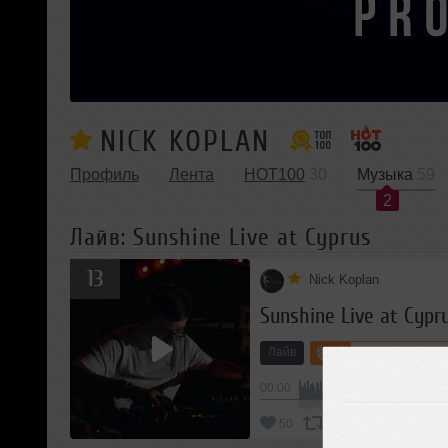
NICK KOPLAN
Профиль
Лента
HOT100
30
Музыка
59
2
Лайв: Sunshine Live at Cyprus
13
Nick Koplan
Sunshine Live at Cypr
Лайв
3
Progressive Ho
00:00
В
50
Добавить