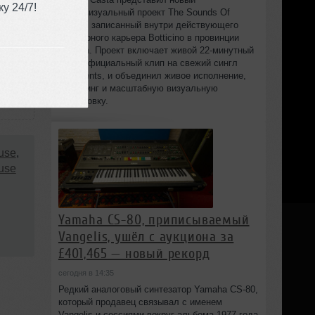
у 24/7!
аудиовизуальный проект The Sounds Of
Marble, записанный внутри действующего
мраморного карьера Botticino в провинции
Brescia. Проект включает живой 22‑минутный
сет и официальный клип на свежий сингл
Fragments, и объединил живое исполнение,
диджеинг и масштабную визуальную
постановку.
use
,
use
Yamaha CS-80, приписываемый
Vangelis, ушёл с аукциона за
£401,465 — новый рекорд
сегодня в 14:35
Редкий аналоговый синтезатор Yamaha CS-80,
который продавец связывал с именем
Vangelis и сессиями вокруг альбома 1977 года