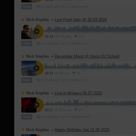
Лайв
В плейлист (в 1 плейлисте)
Nick Koplan
➝
Live From Italy @ 30.03.2026
61:13
974 раза
226
Лайв
В плейлист (в 1 плейлисте)
Nick Koplan
➝
December Mood @ Union DJ School
60:14
690 раз
15
Микс
В плейлист (в 1 плейлисте)
Nick Koplan
➝
Live in Monaco 05.07.2025
83:17
1676 раз
57
Лайв
В плейлист (в 4 плейлистах)
Nick Koplan
➝
Happy Birthday Set 21.05.2025