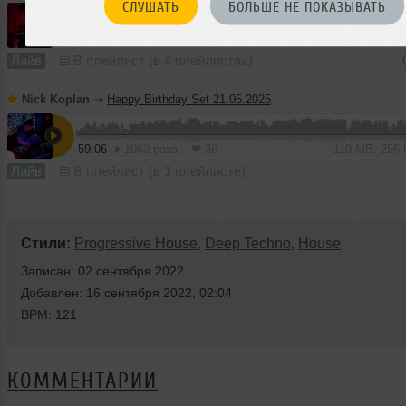
СЛУШАТЬ
БОЛЬШЕ НЕ ПОКАЗЫВАТЬ
83:17
1676 раз
57
191 MB, 320
Лайв
В плейлист (в 4 плейлистах)
Nick Koplan
➝
Happy Birthday Set 21.05.2025
59:06
1063 раза
36
110 MB, 256
Лайв
В плейлист (в 1 плейлисте)
Стили:
Progressive House
,
Deep Techno
,
House
Записан: 02 сентября 2022
Добавлен: 16 сентября 2022, 02:04
BPM: 121
КОММЕНТАРИИ