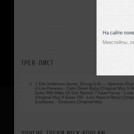
П
РАС
На сайте поя
Микстейпы, л
ТРЕК-ЛИСТ
1 Edu Imbernon &amp; Droog (LA)
— Spectral (Ruede
01
4 Los Paranos - Calm Down Baby (Original Mix) 5 Ru
Dubs 900 Miles Of Sub Remix) 7 Kaan Koray - Love (
(Original Mix) 9 Ewan Rill - Lets Have A Ritual (Ori
Everbeatz - Gestures (Original Mix)
ДРУГИЕ ТРЕКИ
NICK KOPLAN