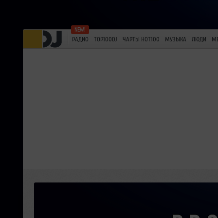
РАДИО
TOP100DJ
ЧАРТЫ HOT100
МУЗЫКА
ЛЮДИ
М