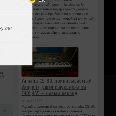
аудиовизуальный проект The Sounds Of
Marble, записанный внутри действующего
мраморного карьера Botticino в провинции
Brescia. Проект включает живой 22‑минутный
сет и официальный клип на свежий сингл
у 24/7!
Fragments, и объединил живое исполнение,
диджеинг и масштабную визуальную
постановку.
x)
b A
Yamaha CS-80, приписываемый
s
Vangelis, ушёл с аукциона за
£401,465 — новый рекорд
сегодня в 14:35
Редкий аналоговый синтезатор Yamaha CS-80,
use
который продавец связывал с именем
Vangelis и сессиями вокруг альбома 1977 года