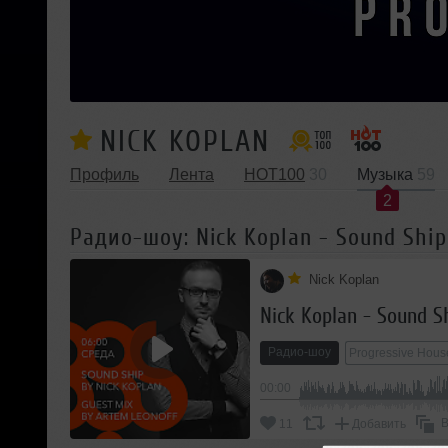
NICK KOPLAN
Профиль
Лента
HOT100
30
Музыка
59
2
Радио-шоу: Nick Koplan - Sound Ship
Nick Koplan
Nick Koplan - Sound S
Радио-шоу
Progressive Hous
00:00
В
11
Добавить