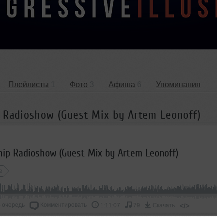
Плейлисты
1
Фото
3
Афиша
6
Упоминания
 Radioshow (Guest Mix by Artem Leonoff)
hip Radioshow (Guest Mix by Artem Leonoff)
e
 очередь
Комментировать
</>
1:11:07
79
Скачать