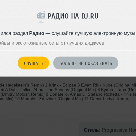
ОДДЕРЖАТЬ АРТИСТА
РАДИО НА DJ.RU
СКАЖИ ДРУЗЬЯМ
вился раздел
Радио
— слушайте лучшую электронную музык
айвы и эксклюзивные сеты от лучших диджеев.
СЛУШАТЬ
БОЛЬШЕ НЕ ПОКАЗЫВАТЬ
 Hagelstein's Remix) 2 Krink - Eclipse 3 Ewan Rill - Kube (Original Mi
b A Dub - Talkin' About The Sunday (Original Mix) 6 Kydus - Tana (Ru
Dmitry Molosh Remix) 8 Donatello, Arnas D, Stefano Richetta - This I
ginal Mix) 10 Manolo - Zanzibar (Original Mix) 11 Damir Ludvig &amp;
Стиль:
Progressive Ho