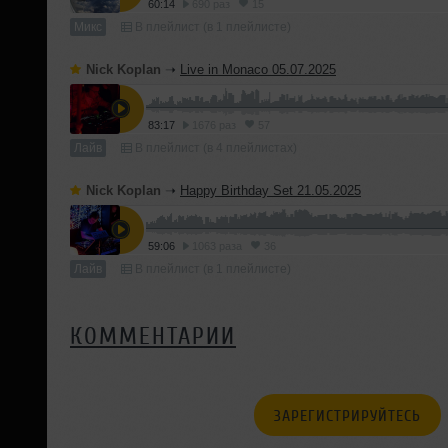
60:14
690 раз
15
Микс
В плейлист (в 1 плейлисте)
Nick Koplan
➝
Live in Monaco 05.07.2025
83:17
1676 раз
57
Лайв
В плейлист (в 4 плейлистах)
Nick Koplan
➝
Happy Birthday Set 21.05.2025
59:06
1063 раза
36
Лайв
В плейлист (в 1 плейлисте)
КОММЕНТАРИИ
ЗАРЕГИСТРИРУЙТЕСЬ