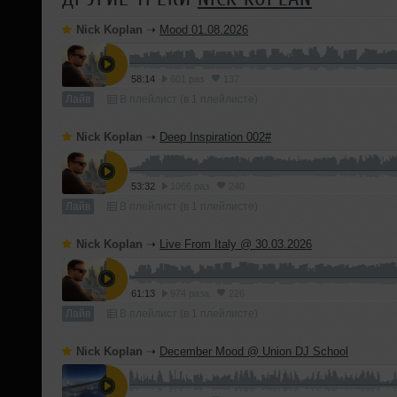
Nick Koplan
➝
Mood 01.08.2026
58:14
601 раз
137
Лайв
В плейлист (в 1 плейлисте)
Nick Koplan
➝
Deep Inspiration 002#
53:32
1066 раз
240
Лайв
В плейлист (в 1 плейлисте)
Nick Koplan
➝
Live From Italy @ 30.03.2026
61:13
974 раза
226
Лайв
В плейлист (в 1 плейлисте)
Nick Koplan
➝
December Mood @ Union DJ School