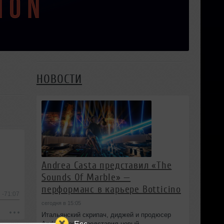
НОВОСТИ
Andrea Casta представил «The
Sounds Of Marble» —
перформанс в карьере Botticino
-71:07
сегодня в 15:05
Итальянский скрипач, диджей и продюсер
Esc
Andrea Casta представил новый