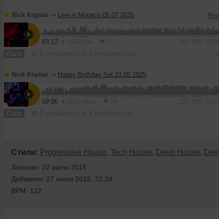
Nick Koplan
➝
Live in Monaco 05.07.2025
83:17
1676 раз
57
191 MB, 320
Лайв
В плейлист (в 4 плейлистах)
Nick Koplan
➝
Happy Birthday Set 21.05.2025
59:06
1063 раза
36
110 MB, 256
Лайв
В плейлист (в 1 плейлисте)
Стили:
Progressive House
,
Tech House
,
Deep House
,
Dee
Записан: 22 июля 2015
Добавлен: 27 июля 2015, 22:24
BPM: 122