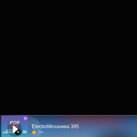
Ш
ElectroМеханика 395
Jim