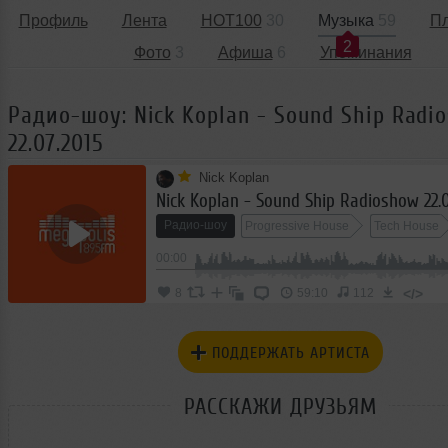
Профиль
Лента
HOT100
30
Музыка
59
П
2
Фото
3
Афиша
6
Упоминания
Радио-шоу: Nick Koplan - Sound Ship Radi
22.07.2015
Nick Koplan
Nick Koplan - Sound Ship Radioshow 22.0
Радио-шоу
Progressive House
Tech House
00:00
Deep House
Deep Techno
</>
8
59:10
112
ПОДДЕРЖАТЬ АРТИСТА
РАССКАЖИ ДРУЗЬЯМ