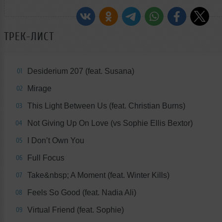
ТРЕК-ЛИСТ
Desiderium 207 (feat. Susana)
01
Mirage
02
This Light Between Us (feat. Christian Burns)
03
Not Giving Up On Love (vs Sophie Ellis Bextor)
04
I Don’t Own You
05
Full Focus
06
Take&nbsp; A Moment (feat. Winter Kills)
07
Feels So Good (feat. Nadia Ali)
08
Virtual Friend (feat. Sophie)
09