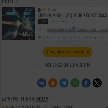
PART 2
Muza
KRYSHA MIRA LIVE | SOUND FORCE 20.02.2
Лайв
Minimal Techno
00:00
</>
16
56:33
750
ПОДДЕРЖАТЬ АРТИСТА
РАССКАЖИ ДРУЗЬЯМ
ДРУГИЕ ТРЕКИ
MUZA
Muza
➝
KRYSHA MIRA LIVE | SOUND FORCE 20.02.2016 | PART 1
M