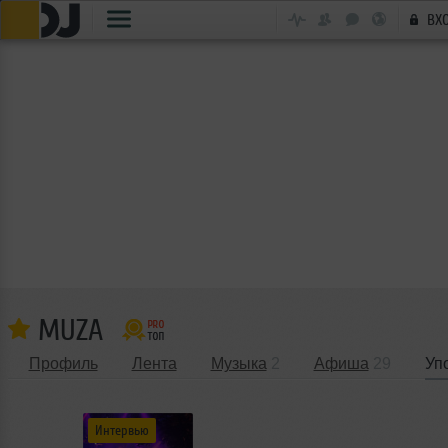
ВХ
MUZA
Профиль
Лента
Музыка
2
Афиша
29
Уп
Интервью