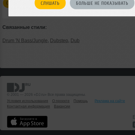
СЛУШАТЬ
БОЛЬШЕ НЕ ПОКАЗЫВАТЬ
СМОТРЕТЬ ВСЕ ТРЕКИ В HALFTIME
Связанные стили:
Drum 'N Bass/Jungle
,
Dubstep
,
Dub
© 2001 — 2026 «DJ.ru» Все права защищены.
Условия использования
О проекте
Помощь
Реклама на сайте
Контактная информация
Вакансии
Б