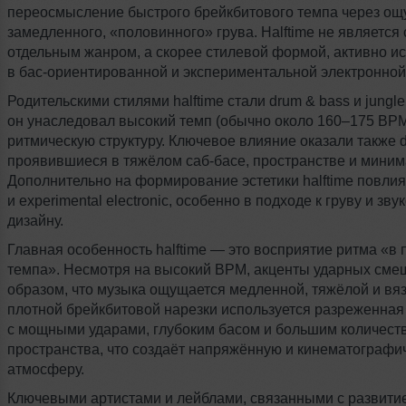
переосмысление быстрого брейкбитового темпа через о
замедленного, «половинного» грува. Halftime не является 
отдельным жанром, а скорее стилевой формой, активно и
в бас-ориентированной
и экспериментальной электронной
Родительскими стилями halftime стали drum & bass и jungle
он унаследовал высокий темп (обычно около 160–175 BP
ритмическую структуру. Ключевое влияние оказали также d
проявившиеся в тяжёлом
саб-басе,
пространстве и миним
Дополнительно на формирование эстетики halftime повли
и experimental electronic, особенно в подходе к груву и зв
дизайну.
Главная особенность halftime — это восприятие ритма «в
темпа». Несмотря на высокий BPM, акценты ударных сме
образом, что музыка ощущается медленной, тяжёлой и вяз
плотной брейкбитовой нарезки используется разреженная
с мощными ударами, глубоким басом и большим количеств
пространства, что создаёт напряжённую и кинематографи
атмосферу.
Ключевыми артистами и лейблами, связанными с развитием