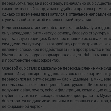
переработка reggae и rocksteady. Изначально dub существ
самостоятельный жанр, а как студийная практика ремикш
однако со временем превратился в отдельное направлен
с уникальной эстетикой и философией звучания.
Родительскими стилями dub стали ska, rocksteady и reggae
он унаследовал ритмическую основу, басовую структуру и
музыкальную традицию. Ключевое влияние оказала и яма
саунд-систем
культура, в которой звук рассматривался ка
явление, способное воздействовать на пространство и те
Именно эта культура сформировала акцент dub на мощно
и пространственных эффектах.
Основой dub стало радикальное переосмысление уже су
треков. Из аранжировок удалялись вокальные партии, акц
переносился
на ритм-секцию
— бас и ударные, а микшерн
использовался как полноценный инструмент. Широкое пр
получили delay, reverb, echo и фильтрация, создающие о
глубины, пустоты и психоделического пространства. Музы
dub строится на динамике тишины и внезапных акцентов, 
её фирменной чертой.