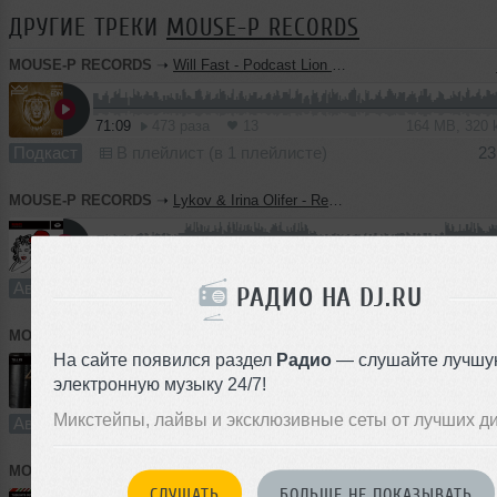
ДРУГИЕ ТРЕКИ
MOUSE-P RECORDS
MOUSE-P RECORDS
➝
Will Fast - Podcast Lion Music Vol.45 [Stockholm]
71:09
473 раза
13
164 MB, 320
Подкаст
В плейлист (в 1 плейлисте)
23
MOUSE-P RECORDS
➝
Lykov & Irina Olifer - Remedy (Radio Edit)
2:57
485 раз
28
6.8 MB, 320
Авторский трек
В плейлист
23
РАДИО НА DJ.RU
MOUSE-P RECORDS
➝
Dj Katya Guseva - Tell Me (Radio Edit)
На сайте появился раздел
Радио
— слушайте лучшу
электронную музыку 24/7!
1
2:54
467 раз
25
6.7 MB, 320
Микстейпы, лайвы и эксклюзивные сеты от лучших д
Авторский трек
В плейлист
23
MOUSE-P RECORDS
➝
Dj Diamond - Thoughts out loud (vol.11) [MOUSE-P]
СЛУШАТЬ
БОЛЬШЕ НЕ ПОКАЗЫВАТЬ