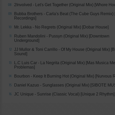
2Involved - Let's Get Together (Original Mix) [Whore Ho
08
Bubba Brothers - Carla's Beat (The Cube Guys Remix)
09
Recordings]
Mr. Lekka - No Regrets (Original Mix) [Dobar House]
10
Ruben Mandolini - Pussyn (Original Mix) [Downtown
11
Underground]
JJ Mullor & Toni Carrillo - Of My House (Original Mix) 
12
Sound]
L.C Luis Car - La Negrita (Original Mix) [Mas Musica M
13
Problemas]
Bourbon - Keep It Burning Hot (Original Mix) [Nurvous 
14
Daniel Kazuo - Sunglasses (Original Mix) [SIBOTE MU
15
JC Unique - Sunrise (Classic Vocal) [Unique 2 Rhythm]
16