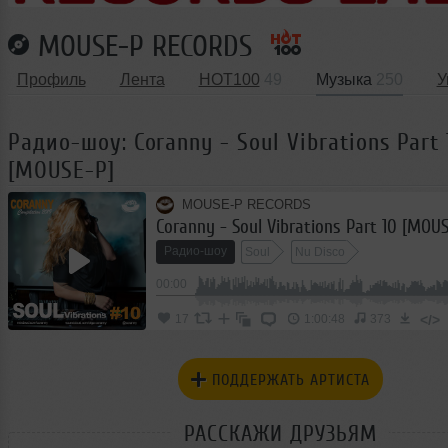
MOUSE-P RECORDS
Профиль
Лента
HOT100
49
Музыка
250
У
Радио-шоу: Coranny - Soul Vibrations Part 
[MOUSE-P]
MOUSE-P RECORDS
Coranny - Soul Vibrations Part 10 [MOU
Радио-шоу
Soul
Nu Disco
00:00
</>
17
1:00:48
373
ПОДДЕРЖАТЬ АРТИСТА
РАССКАЖИ ДРУЗЬЯМ