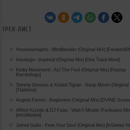
ТРЕК-ЛИСТ
Houseswingers - Mindbender (Original Mix) [Freakin90
01
Housego - Imperial (Original Mix) [One Track Mind]
02
Kinky Movement - Act The Fool (Original Mix) [Replay
03
Recordings]
Tommy Glasses & Kristof Tigran - Keep Movin (Original
04
[Traktoria]
Angelo Ferreri - Beginners (Original Mix) [DVINE Soun
05
Alfred Azzetto & DJ Fopp - Wait A Minute (Funkasso Mix
06
[miniMarket]
Jarred Gallo - Free Your Soul (Original Mix) [InStereo 
07