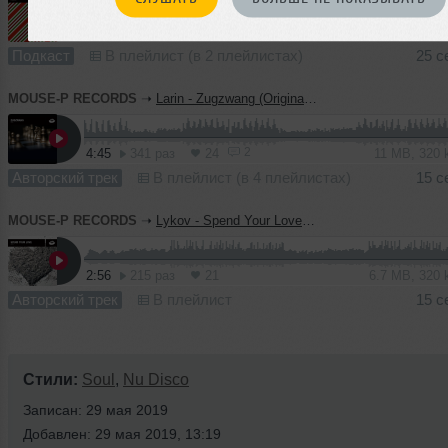
76:00
242 раза
32
190 MB, 320
Подкаст
В плейлист (в 2 плейлистах)
25 с
MOUSE-P RECORDS
➝
Larin - Zugzwang (Original Mix) [MOUSE-P]
2
4:45
341 раз
24
11 MB, 320
Авторский трек
В плейлист (в 4 плейлистах)
15 с
MOUSE-P RECORDS
➝
Lykov - Spend Your Love (Radio Edit)
2:56
215 раз
21
6.7 MB, 320
Авторский трек
В плейлист
15 с
Стили:
Soul
,
Nu Disco
Записан: 29 мая 2019
Добавлен: 29 мая 2019, 13:19