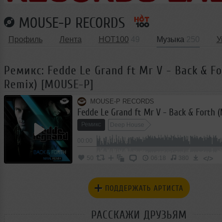
MOUSE-P RECORDS
Профиль
Лента
HOT100
49
Музыка
250
У
Ремикс: Fedde Le Grand ft Mr V - Back & Fo
Remix) [MOUSE-P]
MOUSE-P RECORDS
Ремикс
Deep House
00:00
</>
50
06:18
380
ПОДДЕРЖАТЬ АРТИСТА
РАССКАЖИ ДРУЗЬЯМ