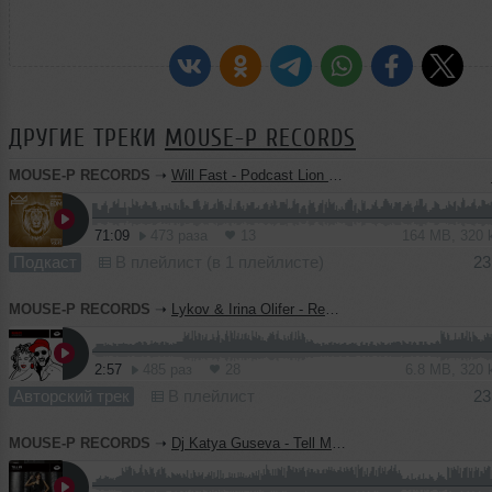
ДРУГИЕ ТРЕКИ
MOUSE-P RECORDS
MOUSE-P RECORDS
➝
Will Fast - Podcast Lion Music Vol.45 [Stockholm]
71:09
473 раза
13
164 MB, 320
Подкаст
В плейлист (в 1 плейлисте)
23
MOUSE-P RECORDS
➝
Lykov & Irina Olifer - Remedy (Radio Edit)
2:57
485 раз
28
6.8 MB, 320
Авторский трек
В плейлист
23
MOUSE-P RECORDS
➝
Dj Katya Guseva - Tell Me (Radio Edit)