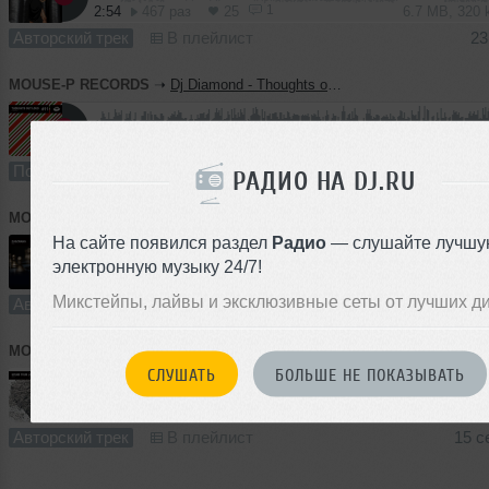
1
2:54
467 раз
25
6.7 MB, 320
Авторский трек
В плейлист
23
MOUSE-P RECORDS
➝
Dj Diamond - Thoughts out loud (vol.11) [MOUSE-P]
76:00
242 раза
32
190 MB, 320
Подкаст
В плейлист (в 2 плейлистах)
25 с
РАДИО НА DJ.RU
MOUSE-P RECORDS
➝
Larin - Zugzwang (Original Mix) [MOUSE-P]
На сайте появился раздел
Радио
— слушайте лучшу
электронную музыку 24/7!
2
4:45
341 раз
24
11 MB, 320
Микстейпы, лайвы и эксклюзивные сеты от лучших д
Авторский трек
В плейлист (в 4 плейлистах)
15 с
MOUSE-P RECORDS
➝
Lykov - Spend Your Love (Radio Edit)
СЛУШАТЬ
БОЛЬШЕ НЕ ПОКАЗЫВАТЬ
2:56
215 раз
21
6.7 MB, 320
Авторский трек
В плейлист
15 с