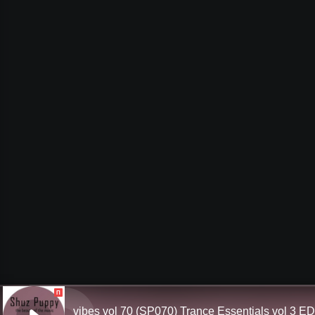
П
vibes vol 70 (SP070) Trance Essentials vol 3 E