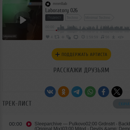
mnmllab
Laboratory 026
Подкаст
Techno
Minimal Techno
00:00
</>
4
1:59:59
56
ПОДДЕРЖАТЬ АРТИСТА
РАССКАЖИ ДРУЗЬЯМ
ТРЕК-ЛИСТ
СКАЧА
00:00
Sleeparchive
— Pulkovo02:00 Grdnstrt - Back
(Original Mix)03:00 Mitod - Devils &amp; Dem