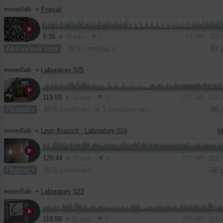
mnmllab
➝
Pripyat
5:35
70 раз
7
13 MB, 320
Авторский трек
В плейлист
07 
mnmllab
➝
Laboratory 025
119:59
29 раз
2
275 MB, 320
Подкаст
В плейлист (в 1 плейлисте)
06 
mnmllab
➝
Leon Krasich - Laboratory 024
M
120:44
79 раз
5
277 MB, 320
Подкаст
В плейлист
06 
mnmllab
➝
Laboratory 023
119:59
26 раз
2
275 MB, 320