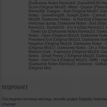
(Darksome Notes Remix)04. Damolh04:00 Her
Scum (Original Mix)05. Mitod - Quasar (Planc
Remix)06. Daegon - Bad (Original Mix)07. Da
Notes - Something08. Joseph Zohlo - Canival 
Mix)09. Darksome Notes - Is Not End (Original
Hertzman &amp; Darksome Notes - Bait (v0da
Remix)11. Damolh33 - It is it (v0da Remix)12.
- Times Up (Darksome Notes Remix)13. Dark
Notes - Open (Original Mix)14. Darksome Note
President Evil (Original Mix)15. Darksome Not
Negative (Original Mix)16. Darksome Notes -
(Original Mix)17. Darksome Notes - On a Trib
Maksim Dark - Expressor (Original Mix)19. D
Notes - Small Penny 2 (Original Mix)20. Dark
Notes - Don't Do It (Original Mix)21. GMR - Ug
(Darksome Notes Remix)22. s!ckness - Gotha
(Original Mix)
ПОДРОБНЕЕ
Последняя пятница месяца, онлайн радио Digitally Importe
channel