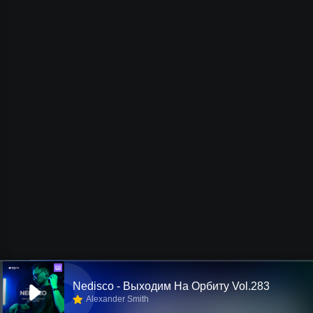
Ш
Nedisco - Выходим На Орбиту Vol.283
Alexander Smith