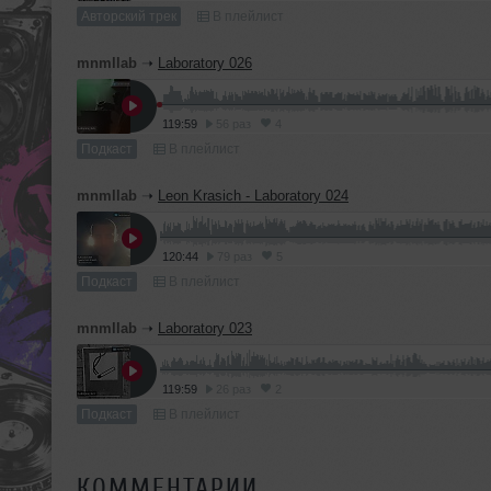
Авторский трек
В плейлист
mnmllab
➝
Laboratory 026
119:59
56 раз
4
Подкаст
В плейлист
mnmllab
➝
Leon Krasich - Laboratory 024
120:44
79 раз
5
Подкаст
В плейлист
mnmllab
➝
Laboratory 023
119:59
26 раз
2
Подкаст
В плейлист
КОММЕНТАРИИ