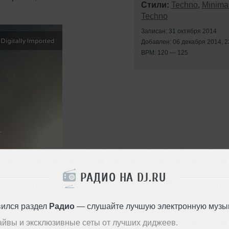
Стили:
Techno
,
Minima
Techno
Записан: 31 октября 2014
Добавлен: 06 декабря 2014, 2
BPM: 120 — 125
РАДИО НА DJ.RU
вился раздел
Радио
— слушайте лучшую электронную музык
айвы и эксклюзивные сеты от лучших диджеев.