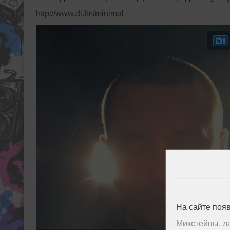
http://www.di.fm/minimal
На сайте поя
Микстейпы, л