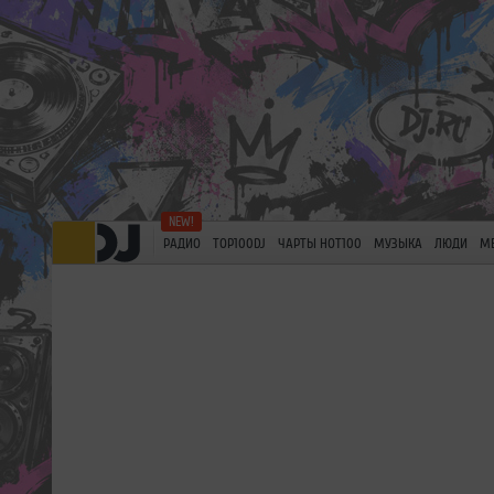
РАДИО
TOP100DJ
ЧАРТЫ HOT100
МУЗЫКА
ЛЮДИ
М