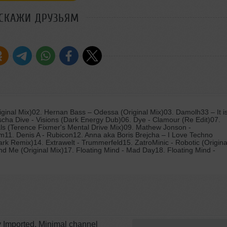
СКАЖИ ДРУЗЬЯМ
inal Mix)02. Hernan Bass – Odessa (Original Mix)03. Damolh33 – It is 
cha Dive - Visions (Dark Energy Dub)06. Dye - Clamour (Re Edit)07.
s (Terence Fixmer's Mental Drive Mix)09. Mathew Jonson -
11. Denis A - Rubicon12. Anna aka Boris Brejcha – I Love Techno
ark Remix)14. Extrawelt - Trummerfeld15. ZatroMinic - Robotic (Origina
nd Me (Original Mix)17. Floating Mind - Mad Day18. Floating Mind -
 Imported, Minimal channel