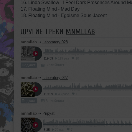
16. Linda Swallow - I Feel Dark Presences Around Me
17. Floating Mind - Mad Day
18. Floating Mind - Egoisme Sous-Jacent
ДРУГИЕ ТРЕКИ
MNMLLAB
mnmllab
➝
Laboratory 028
119:59
119 раз
10
Подкаст
В плейлист
mnmllab
➝
Laboratory 027
119:59
43 раза
1
Подкаст
В плейлист
mnmllab
➝
Pripyat
5:35
70 раз
7