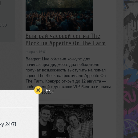
l
3:30
Выиграй часовой сет на The
Block на Appetite On The Farm
вчера в 16:01
Beatport Live объявил конкурс для
начинающих диджеев: два победителя
получат возможность выступить на поп‑ап
сцене The Block на фестивале Appetite On
The Farm. Конкурс открыт до 12 августа —
победителей ждут также VIP‑билеты и призы
Esc
от партнёров.
у 24/7!