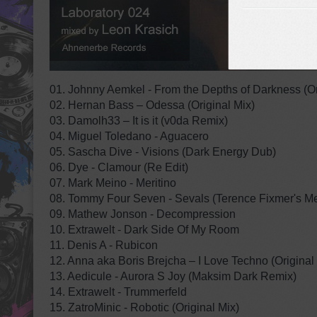
01. Johnny Aemkel - From the Depths of Darkness (Or
02. Hernan Bass – Odessa (Original Mix)
03. Damolh33 – It is it (v0da Remix)
04. Miguel Toledano - Aguacero
05. Sascha Dive - Visions (Dark Energy Dub)
06. Dye - Clamour (Re Edit)
07. Mark Meino - Meritino
08. Tommy Four Seven - Sevals (Terence Fixmer's Me
09. Mathew Jonson - Decompression
10. Extrawelt - Dark Side Of My Room
11. Denis A - Rubicon
12. Anna aka Boris Brejcha – I Love Techno (Original
13. Aedicule - Aurora S Joy (Maksim Dark Remix)
14. Extrawelt - Trummerfeld
15. ZatroMinic - Robotic (Original Mix)