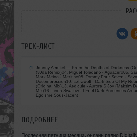
РАС
ТРЕК-ЛИСТ
Johnny Aemkel
— From the Depths of Darkness (Orig
01
(v0da Remix)04. Miguel Toledano - Aguacero05. Sas
Mark Meino - Meritino08. Tommy Four Seven - Seval
Decompression10. Extrawelt - Dark Side Of My Room
(Original Mix)13. Aedicule - Aurora S Joy (Maksim D
Mix)16. Linda Swallow - I Feel Dark Presences Arou
Egoisme Sous-Jacent
ПОДРОБНЕЕ
Последняя пятница месяца, онлайн радио Digitally