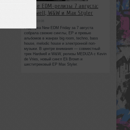
Новые EDM-релизы 7 августа:
Hardwell, W&W и Max Styler
вчера в 13:08
Подборка New EDM Friday за 7 августа
собрала свежие синглы, EP и превью
альбомов в жанрах big room, techno, bass
house, melodic house и электронной поп-
музыки. В центре внимания — совместный
трек Hardwell и W&W, релизы MEDUZA с Kevin
de Vries, новый сингл Eli Brown и
шеститрековый EP Max Styler.