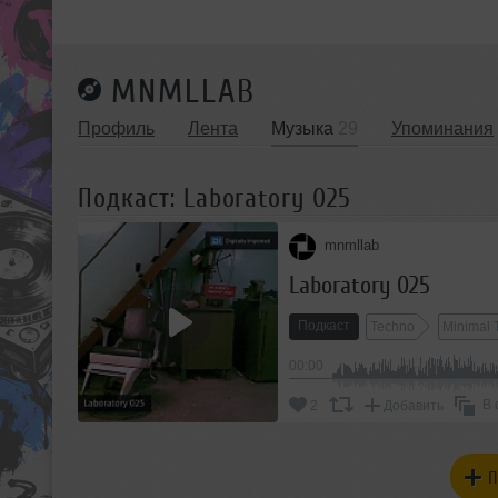
MNMLLAB
Профиль
Лента
Музыка
29
Упоминания
Подкаст: Laboratory 025
mnmllab
Laboratory 025
Подкаст
Techno
Minimal 
00:00
В 
2
Добавить
П