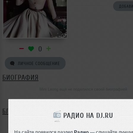
ДОБАВИ
0
ЛИЧНОЕ СООБЩЕНИЕ
БИОГРАФИЯ
Mini Leong ещё не поделился своей биографией
БЛОГ
РАДИО НА DJ.RU
Нет записей в блоге
На сайте появился раздел
Радио
— слушайте лучшу