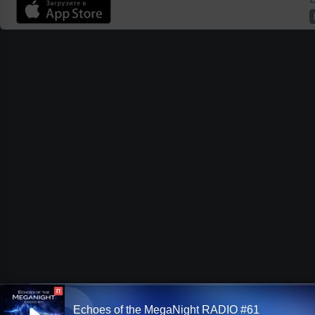
П
Echoes of the MegaNight RADIO #61