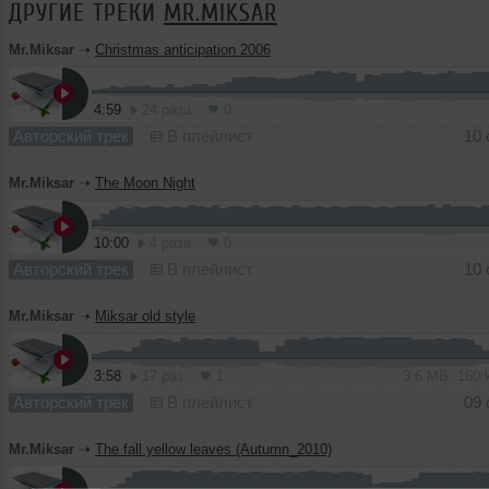
ДРУГИЕ ТРЕКИ
MR.MIKSAR
Mr.Miksar
➝
Christmas anticipation 2006
4:59
24 раза
0
Авторский трек
В плейлист
10 
Mr.Miksar
➝
The Moon Night
10:00
4 раза
0
Авторский трек
В плейлист
10 
Mr.Miksar
➝
Miksar old style
3:58
17 раз
1
3.6 MB, 160
Авторский трек
В плейлист
09 
Mr.Miksar
➝
The fall yellow leaves (Autumn_2010)