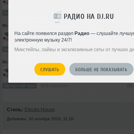
4:37
6 раз
0
Авторский трек
В плейлист
09 
РАДИО НА DJ.RU
Mr.Miksar
➝
You my favorite
На сайте появился раздел
Радио
— слушайте лучшу
электронную музыку 24/7!
6:26
7 раз
0
5.9 MB, 166
Авторский трек
Микстейпы, лайвы и эксклюзивные сеты от лучших д
В плейлист
09 
Mr.Miksar
➝
In the web
СЛУШАТЬ
БОЛЬШЕ НЕ ПОКАЗЫВАТЬ
3:10
5 раз
0
2.9 MB, 160
Авторский трек
В плейлист
09 
Стиль:
Electro House
Добавлен: 10 октября 2010, 11:20