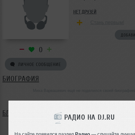
НЕТ ДРУЗЕЙ
Стань первым!
ДОБАВИ
0
ЛИЧНОЕ СООБЩЕНИЕ
БИОГРАФИЯ
Миха Варвашевич ещё не поделился своей биографие
БЛОГ
РАДИО НА DJ.RU
Нет записей в блоге
На сайте появился раздел
Радио
— слушайте лучшу