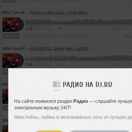
Mike Temoff
➝
Rakhim x Bleu Clair - Fendi (Mike Temoff Edit)
2:38
1026 раз
61
4.9 MB, 256
Ремикс
В плейлист (в 7 плейлистах)
02 
Mike Temoff
➝
JACKBOYS, Sheck Wes - GANG GANG (Mike Temoff Edit)
3:06
416 раз
21
5.8 MB, 256
Ремикс
В плейлист (в 3 плейлистах)
02 
РАДИО НА DJ.RU
Mike Temoff
➝
SLAVA MARLOW x ONE TRUE GOD - Снова я напиваюсь (Mike Temoff Edit)
На сайте появился раздел
2:42
741 раз
73
Радио
— слушайте лучшу
5.0 MB, 256 
электронную музыку 24/7!
Ремикс
В плейлист (в 5 плейлистах)
02 
Микстейпы, лайвы и эксклюзивные сеты от лучших д
Mike Temoff
➝
Cardi B x Bushbaby - WAP (Mike Temoff Edit)