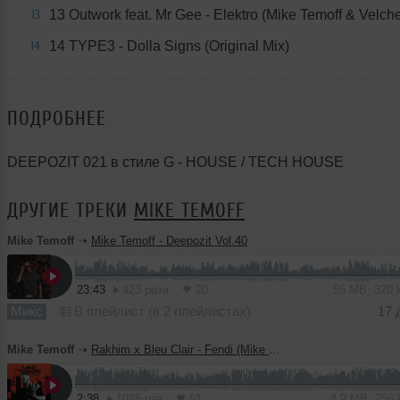
13 Outwork feat. Mr Gee - Elektro (Mike Temoff & Velc
13
14 TYPE3 - Dolla Signs (Original Mix)
14
ПОДРОБНЕЕ
DEEPOZIT 021 в стиле G - HOUSE / TECH HOUSE
ДРУГИЕ ТРЕКИ
MIKE TEMOFF
Mike Temoff
➝
Mike Temoff - Deepozit Vol.40
23:43
423 раза
20
55 MB, 320
Микс
В плейлист (в 2 плейлистах)
17 
Mike Temoff
➝
Rakhim x Bleu Clair - Fendi (Mike Temoff Edit)
2:38
1026 раз
61
4.9 MB, 256