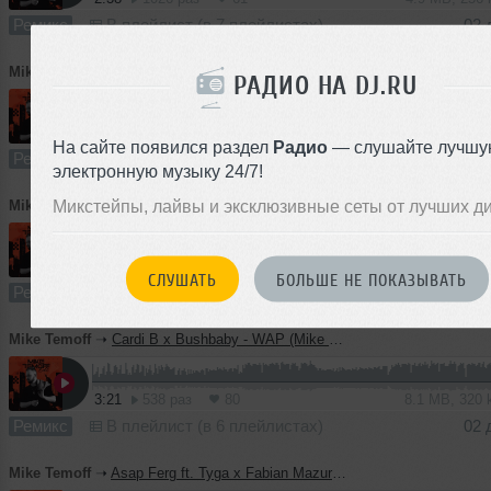
Ремикс
В плейлист (в 7 плейлистах)
02 
Mike Temoff
➝
JACKBOYS, Sheck Wes - GANG GANG (Mike Temoff Edit)
РАДИО НА DJ.RU
3:06
416 раз
21
5.8 MB, 256
На сайте появился раздел
Радио
— слушайте лучшу
Ремикс
В плейлист (в 3 плейлистах)
02 
электронную музыку 24/7!
Микстейпы, лайвы и эксклюзивные сеты от лучших д
Mike Temoff
➝
SLAVA MARLOW x ONE TRUE GOD - Снова я напиваюсь (Mike Temoff Edit)
2:42
741 раз
73
5.0 MB, 256 
СЛУШАТЬ
БОЛЬШЕ НЕ ПОКАЗЫВАТЬ
Ремикс
В плейлист (в 5 плейлистах)
02 
Mike Temoff
➝
Cardi B x Bushbaby - WAP (Mike Temoff Edit)
3:21
538 раз
80
8.1 MB, 320
Ремикс
В плейлист (в 6 плейлистах)
02 
Mike Temoff
➝
Asap Ferg ft. Tyga x Fabian Mazur - Dennis Rodman (Mike Temoff Edit)