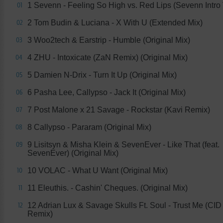
1 Sevenn - Feeling So High vs. Red Lips (Sevenn Intro 
01
2 Tom Budin & Luciana - X With U (Extended Mix)
02
3 Woo2tech & Earstrip - Humble (Original Mix)
03
4 ZHU - Intoxicate (ZaN Remix) (Original Mix)
04
5 Damien N-Drix - Turn It Up (Original Mix)
05
6 Pasha Lee, Callypso - Jack It (Original Mix)
06
7 Post Malone x 21 Savage - Rockstar (Kavi Remix)
07
8 Callypso - Pararam (Original Mix)
08
9 Lisitsyn & Misha Klein & SevenEver - Like That (feat.
09
SevenEver) (Original Mix)
10 VOLAC - What U Want (Original Mix)
10
11 Eleuthis. - Cashin' Cheques. (Original Mix)
11
12 Adrian Lux & Savage Skulls Ft. Soul - Trust Me (CI
12
Remix)