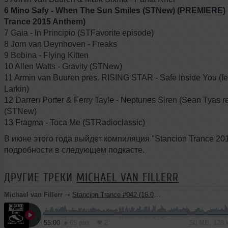
6 Mino Safy - When The Sun Smiles (STNew) (PREMIERE) 
Trance 2015 Anthem)
7 Gaia - In Principio (STFavorite episode)
8 Jorn van Deynhoven - Freaks
9 Bobina - Flying Kitten
10 Allen Watts - Gravity (STNew)
11 Armin van Buuren pres. RISING STAR - Safe Inside You (fea
Larkin)
12 Darren Porter & Ferry Tayle - Neptunes Siren (Sean Tyas r
(STNew)
13 Fragma - Toca Me (STRadioclassic)
В июне этого года выйдет компиляция "Stancion Trance 201
подробности в следующем подкасте.
ДРУГИЕ ТРЕКИ
MICHAEL VAN FILLERR
Michael van Fillerr
➝
Stancion Trance #042 (16.05.2015) (Radio INPUT)
55:00
65 раз
2
50 MB, 128