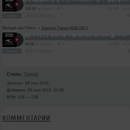
118:00
58 раз
1
162 MB, 192
Подкаст
В плейлист
0
Michael van Fillerr
➝
Stancion Trance #036 (06.03.15)
58:00
53 раза
1
80 MB, 192
Подкаст
В плейлист
0
Стиль:
Trance
Записан: 08 мая 2015
Добавлен: 08 мая 2015, 21:05
BPM: 128 — 138
КОММЕНТАРИИ