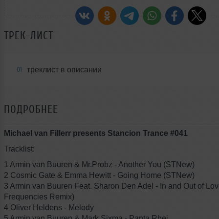
ТРЕК-ЛИСТ
треклист в описании
01
ПОДРОБНЕЕ
Michael van Fillerr presents Stancion Trance #041
Tracklist:
1 Armin van Buuren & Mr.Probz - Another You (STNew)
2 Cosmic Gate & Emma Hewitt - Going Home (STNew)
3 Armin van Buuren Feat. Sharon Den Adel - In and Out of Lov
Frequencies Remix)
4 Oliver Heldens - Melody
5 Armin van Buuren & Mark Sixma - Panta Rhei