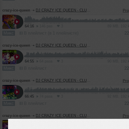
crazy-ice-queen
➝
DJ CRAZY ICE QUEEN - CLUB STYLE v.9 (Promo Mix)
64:16
146 раз
3
89 MB, 192
Микс
В плейлист (в 1 плейлисте)
22
crazy-ice-queen
➝
DJ CRAZY ICE QUEEN - CLUB STYLE v.8 (Promo Mix)
64:55
64 раза
3
90 MB, 192
Микс
В плейлист
22
crazy-ice-queen
➝
DJ CRAZY ICE QUEEN - CLUB STYLE v.7 (Promo Mix)
66:45
74 раза
3
92 MB, 192
Микс
В плейлист
22
crazy-ice-queen
➝
DJ CRAZY ICE QUEEN - CLUB STYLE v.4 (Promo Mix)