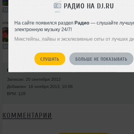
71:02
120 раз
4
98 MB, 192
РАДИО НА DJ.RU
Микс
В плейлист (в 1 плейлисте)
16
На сайте появился раздел
Радио
— слушайте лучшу
crazy-ice-queen
➝
DJ CRAZY ICE QUEEN (LekC.I. Q.) - CLUB STYLE v.3 (Promo Mix)
электронную музыку 24/7!
Микстейпы, лайвы и эксклюзивные сеты от лучших д
84:26
82 раза
4
116 MB, 192
Микс
В плейлист
16
СЛУШАТЬ
БОЛЬШЕ НЕ ПОКАЗЫВАТЬ
Стили:
Progressive Electronic
,
Progressive House
Записан: 20 сентября 2012
Добавлен: 16 ноября 2013, 10:08
BPM: 128
КОММЕНТАРИИ