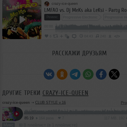
crazy-ice-queen
LMFAO vs. Dj MeKs aka LeKsi - Party Ro
Ремикс
Progressive Electronic
Progressive 
00:00
</>
6
04:43
240
РАССКАЖИ ДРУЗЬЯМ
ДРУГИЕ ТРЕКИ
CRAZY-ICE-QUEEN
crazy-ice-queen
➝
CLUB STYLE v.16
85:19
164 раза
7
117 MB, 192
Микс
В плейлист (в 1 плейлисте)