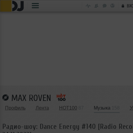
ВХ
MAX ROVEN
Профиль
Лента
HOT100
87
Музыка
158
У
Радио-шоу: Dance Energy #140 [Radio Reco