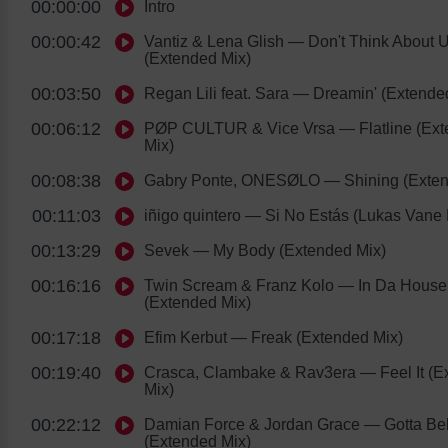
00:00:00
Intro
00:00:42
Vantiz & Lena Glish
— Don't Think About 
(Extended Mix)
00:03:50
Regan Lili feat. Sara
— Dreamin' (Extende
00:06:12
PØP CULTUR & Vice Vrsa
— Flatline (Ex
Mix)
00:08:38
Gabry Ponte, ONESØLO
— Shining (Exten
00:11:03
iñigo quintero
— Si No Estás (Lukas Vane
00:13:29
Sevek
— My Body (Extended Mix)
00:16:16
Twin Scream & Franz Kolo
— In Da House
(Extended Mix)
00:17:18
Efim Kerbut
— Freak (Extended Mix)
00:19:40
Crasca, Clambake & Rav3era
— Feel It (E
Mix)
00:22:12
Damian Force & Jordan Grace
— Gotta Bel
(Extended Mix)