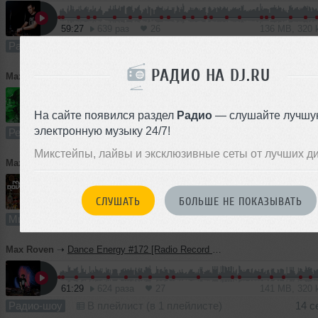
59:27
639 раз
26
136 MB, 320
Радио-шоу
В плейлист
19 
РАДИО НА DJ.RU
Max Roven
➝
M.Hustler feat. Xerxes-K - All About You (Max Roven Remix)
На сайте появился раздел
Радио
— слушайте лучшу
3:50
654 раза
46
7.2 MB, 256
электронную музыку 24/7!
Ремикс
В плейлист (в 2 плейлистах)
18 
Микстейпы, лайвы и эксклюзивные сеты от лучших д
Max Roven
➝
V Rime Tanca (Russian September Edition)
СЛУШАТЬ
БОЛЬШЕ НЕ ПОКАЗЫВАТЬ
51:48
893 раза
48
119 MB, 320
Микс
В плейлист (в 2 плейлистах)
13 
Max Roven
➝
Dance Energy #172 [Radio Record Future 09.08.2024]
61:29
624 раза
27
141 MB, 320
Радио-шоу
В плейлист (в 1 плейлисте)
14 с