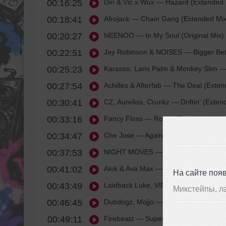
00:16:25
Din & Vic x Wux
— Hazard (Extended 
00:18:41
Afrojack
— Chain Gang (Extended Mix
00:20:27
NEENOO
— In My Soul (Original Mix)
00:22:51
Jay Robinson & NOISES
— Bigger Bet
00:25:23
Karasso, Lans Palm & Monkey Slim
— 
00:27:54
Achilles & Afterfab
— The Deal (Exten
00:30:41
CZ, Aurelios, Crunkz
— Driftin' (Exten
00:33:16
Fancy Floss
— Rover (Extended Mix)
00:34:47
Che Jose
— Again (Original Mix)
00:37:53
NIGHT MOVES
— Feels Like (Extend
00:41:02
Alok & Ava Max
— Car Keys (Ayla) (E
На сайте поя
00:43:49
Laidback Luke, VINNE & BEAUZ feat.
Микстейпы, л
00:46:45
Dubdogz, Mojjo
— La Pinga (Extended
00:49:11
Firebeatz
— Superfreak (Extended Mi