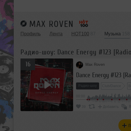
MAX ROVEN
Профиль
Лента
HOT100
87
Музыка
158
Радио-шоу: Dance Energy #123 [Radio
16
Max Roven
Dance Energy #123 [Ra
Радио-шоу
Club/Dance
B
00:00
В
39
Добавить
П