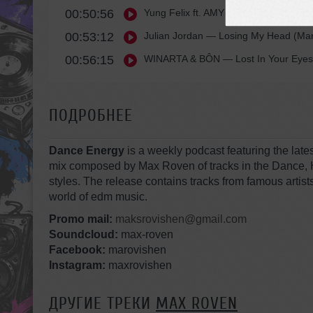
00:50:56
Yung Felix ft. AMY MIYÚ
— I'm Drunk 
00:53:12
Julian Jordan
— Losing My Head (Mar
00:56:15
WINARTA & BÔN
— Lost In Your Eyes
ПОДРОБНЕЕ
Dance Energy
is a weekly podcast featuring the lat
mix composed by Max Roven of tracks in the Dance, 
styles. The release contains tracks from famous artis
world of edm music.
Promo mail:
maksrovishen@gmail.com
Soundcloud:
max-roven
Facebook:
marovishen
Instagram:
maxrovishen
ДРУГИЕ ТРЕКИ
MAX ROVEN