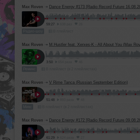
Max Roven
➝
Dance Energy #173 [Radio Record Future 16.08.2
59:27
638 раз
26
Радио-шоу
В плейлист
Max Roven
➝
M.Hustler feat. Xerxes-K - All About You (Max R
3:50
654 раза
46
Ремикс
В плейлист (в 2 плейлистах)
Max Roven
➝
V Rime Tanca (Russian September Edition)
51:48
893 раза
48
Микс
В плейлист (в 2 плейлистах)
Max Roven
➝
Dance Energy #172 [Radio Record Future 09.08.2
61:29
624 раза
27