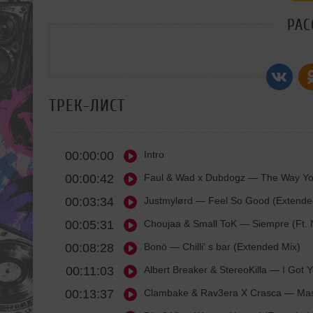
РАС
ТРЕК-ЛИСТ
00:00:00
Intro
00:00:42
Faul & Wad x Dubdogz
— The Way You
00:03:34
Justmylørd
— Feel So Good (Extende
00:05:31
Choujaa & Small ToK
— Siempre (Ft. 
00:08:28
Bonö
— Chilli' s bar (Extended Mix)
00:11:03
Albert Breaker & StereoKilla
— I Got Y
00:13:37
Clambake & Rav3era X Crasca
— Masc