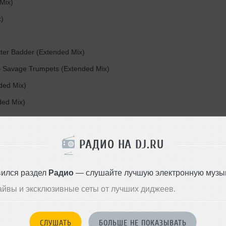
Mix)
)
ter Badder (Extended Mix)
Savage Trumpets (Extended Mix)
ded Mix)
ded Mix)
РАДИО НА DJ.RU
ed Mix)
xtended Mix)
вился раздел
Радио
— слушайте лучшую электронную музык
 RayRay
— Hello (Extended Mix)
айвы и эксклюзивные сеты от лучших диджеев.
 Mix)
x)
СЛУШАТЬ
БОЛЬШЕ НЕ ПОКАЗЫВАТЬ