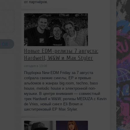
от партнёров.
 .CUE
Новые EDM-релизы 7 августа:
Hardwell, W&W и Max Styler
сегодня в 13:08
Подборка New EDM Friday за 7 августа
собрала свежие синглы, EP и превью
альбомов в жанрах big room, techno, bass
house, melodic house и электронной поп-
музыки. В центре внимания — совместный
трек Hardwell и W&W, релизы MEDUZA с Kevin
de Vries, новый сингл Eli Brown и
шеститрековый EP Max Styler.