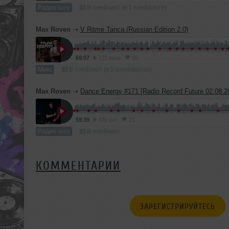
Радио-шоу
В плейлист (в 1 плейлисте)
Max Roven
➝
V Ritme Tanca (Russian Edition 2.0)
69:07
722 раза
55
Микс
В плейлист (в 5 плейлистах)
Max Roven
➝
Dance Energy #171 [Radio Record Future 02.08.2
59:39
430 раз
21
Радио-шоу
В плейлист
КОММЕНТАРИИ
ЗАРЕГИСТРИРУЙТЕСЬ