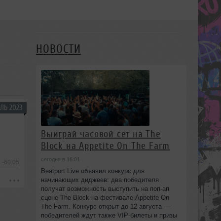
НОВОСТИ
ЛЬ 2023
Выиграй часовой сет на The
Block на Appetite On The Farm
сегодня в 16:01
-60:05
Beatport Live объявил конкурс для
начинающих диджеев: два победителя
получат возможность выступить на поп‑ап
сцене The Block на фестивале Appetite On
The Farm. Конкурс открыт до 12 августа —
победителей ждут также VIP‑билеты и призы