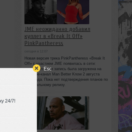
JME неожиданно добавил
куплет в «Break It Off»
PinkPantheress
сегодня в 12:07
Новая версия трека PinkPantheress «Break It
Off» с участием JME появилась в сети:
Esc
незаглавленная запись была загружена на
YouTube-канал Man Better Know 2 августа
2026 года. Пока нет подтверждения планов по
официальному релизу.
у 24/7!