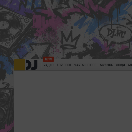
РАДИО
TOP100DJ
ЧАРТЫ HOT100
МУЗЫКА
ЛЮДИ
М