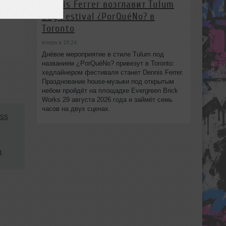
Dennis Ferrer возглавит Tulum
Day Festival ¿PorQuéNo? в
Toronto
вчера в 18:24
Днёвое мероприятие в стиле Tulum под
названием ¿PorQuéNo? привезут в Toronto:
хедлайнером фестиваля станет Dennis Ferrer.
Празднование house-музыки под открытым
небом пройдёт на площадке Evergreen Brick
Works 29 августа 2026 года и займёт семь
часов на двух сценах.
ss
1