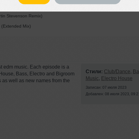
(Extended Mix)
tin Stevenson Remix)
 (Extended Mix)
est edm music. Each episode is a
Стили:
Club/Dance
,
Ba
House, Bass, Electro and Bigroom
Music
,
Electro House
ts as well as new names from the
Записан: 07 июля 2023
Добавлен: 08 июля 2023, 09:2