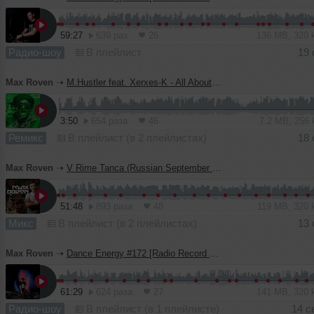
59:27
639 раз
26
136 MB, 320
Радио-шоу
В плейлист
19 
Max Roven
➝
M.Hustler feat. Xerxes-K - All About You (Max Roven Remix)
3:50
654 раза
46
7.2 MB, 256
Ремикс
В плейлист (в 2 плейлистах)
18 
Max Roven
➝
V Rime Tanca (Russian September Edition)
51:48
893 раза
48
119 MB, 320
Микс
В плейлист (в 2 плейлистах)
13 
Max Roven
➝
Dance Energy #172 [Radio Record Future 09.08.2024]
61:29
624 раза
27
141 MB, 320
Радио-шоу
В плейлист (в 1 плейлисте)
14 с