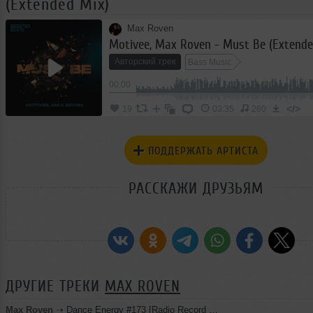
(Extended Mix)
Max Roven
Motivee, Max Roven - Must Be (Extende
Авторский трек
Bass Music
00:00
</>
19
03:35
260
ПОДДЕРЖАТЬ АРТИСТА
РАССКАЖИ ДРУЗЬЯМ
ДРУГИЕ ТРЕКИ
MAX ROVEN
Max Roven
➝
Dance Energy #173 [Radio Record Future 16.08.2024]