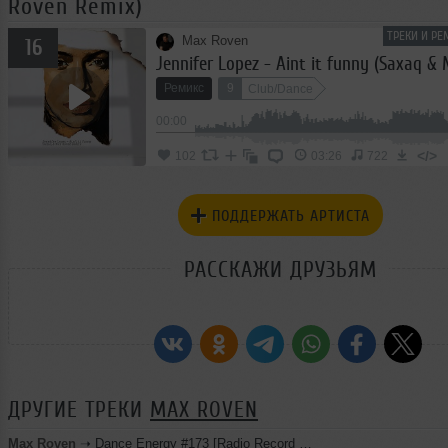
Roven Remix)
ТРЕКИ И РЕ
Max Roven
16
Ремикс
9
Club/Dance
00:00
</>
102
03:26
722
ПОДДЕРЖАТЬ АРТИСТА
РАССКАЖИ ДРУЗЬЯМ
ДРУГИЕ ТРЕКИ
MAX ROVEN
Max Roven
➝
Dance Energy #173 [Radio Record Future 16.08.2024]