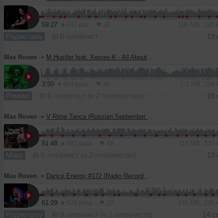
59:27
637 раз
26
136 MB, 320
Радио-шоу
В плейлист
19 
Max Roven
➝
M.Hustler feat. Xerxes-K - All About You (Max Roven Remix)
3:50
654 раза
46
7.2 MB, 256
Ремикс
В плейлист (в 2 плейлистах)
18 
Max Roven
➝
V Rime Tanca (Russian September Edition)
51:48
893 раза
48
119 MB, 320
Микс
В плейлист (в 2 плейлистах)
13 
Max Roven
➝
Dance Energy #172 [Radio Record Future 09.08.2024]
61:29
624 раза
27
141 MB, 320
Радио-шоу
В плейлист (в 1 плейлисте)
14 с