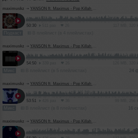
maximuskz
➝
YANSON ft. Maximus - Pop Killah Vol. 10
50:30
511 раз
26
117 MB, 320
Подкаст
В плейлист (в 4 плейлистах)
maximuskz
➝
YANSON ft. Maximus - Pop Killah Vol. 9
54:50
339 раз
26
126 MB, 320
Микс
В плейлист (в 5 плейлистах)
24 
maximuskz
➝
YANSON ft. Maximus - Pop Killah Vol. 8
53:51
426 раз
36
99 MB, 256
Микс
В плейлист (в 8 плейлистах)
16 с
maximuskz
➝
YANSON ft. Maximus - Pop Killah Vol. 7