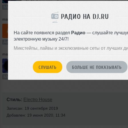
56:30
426 раз
28
132 MB, 320
Микс
В плейлист (в 3 плейлистах)
РАДИО НА DJ.RU
maximuskz
➝
Maximus & Freddy - Po Gam Gee (Radio Edit)
На сайте появился раздел
Радио
— слушайте лучшу
2:31
363 раза
29
11 MB, 320
электронную музыку 24/7!
Авторский трек
В плейлист (в 1 плейлисте)
Микстейпы, лайвы и эксклюзивные сеты от лучших д
maximuskz
➝
YANSON ft. Maximus - Pop Killah Vol. 6
СЛУШАТЬ
БОЛЬШЕ НЕ ПОКАЗЫВАТЬ
57:02
301 раз
33
134 MB, 320
Микс
В плейлист (в 3 плейлистах)
Стиль:
Electro House
Записан: 19 сентября 2019
Добавлен: 19 июня 2020, 11:34