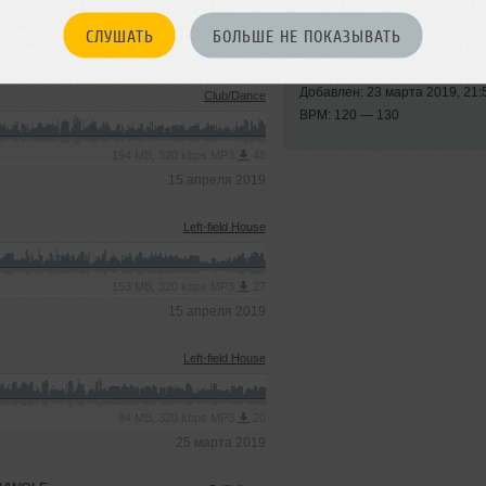
СЛУШАТЬ
БОЛЬШЕ НЕ ПОКАЗЫВАТЬ
Стиль:
Deep House
Записан: 23 марта 2019
Добавлен: 23 марта 2019, 21:
Club/Dance
BPM: 120 — 130
194 MB, 320 kbps MP3
48
15 апреля 2019
Left-field House
153 MB, 320 kbps MP3
27
15 апреля 2019
Left-field House
84 MB, 320 kbps MP3
20
25 марта 2019