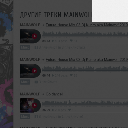
ДРУГИЕ ТРЕКИ
MAINWOLF
MAINWOLF
➝
Future House Mix 03 Dj Kuriro aka Mainwolf 2019
84:43
404 раза
31
Микс
В плейлист (в 3 плейлистах)
MAINWOLF
➝
Future House Mix 02 Dj Kuriro aka Mainwolf 2019
66:44
244 раза
18
Микс
В плейлист
MAINWOLF
➝
Go dance!
36:29
260 раз
16
Микс
В плейлист (в 1 плейлисте)