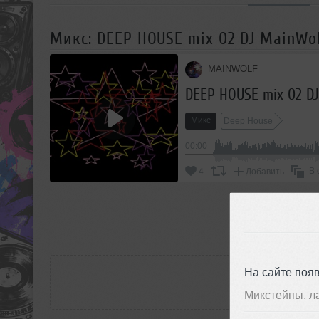
Микс: DEEP HOUSE mix 02 DJ MainWo
MAINWOLF
DEEP HOUSE mix 02 D
Микс
Deep House
00:00
В 
4
Добавить
П
РАС
На сайте поя
Микстейпы, л