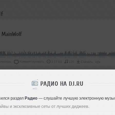
lf
J MainWolf
очередь
Комментировать
</>
1:17:03
125
Скачать
ОДДЕРЖАТЬ АРТИСТА
РАДИО НА DJ.RU
СКАЖИ ДРУЗЬЯМ
вился раздел
Радио
— слушайте лучшую электронную музык
айвы и эксклюзивные сеты от лучших диджеев.