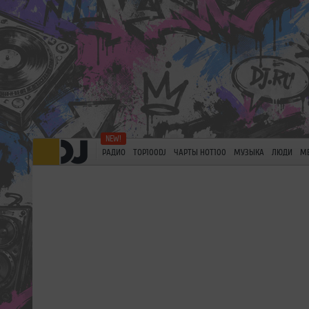
РАДИО
TOP100DJ
ЧАРТЫ HOT100
МУЗЫКА
ЛЮДИ
М