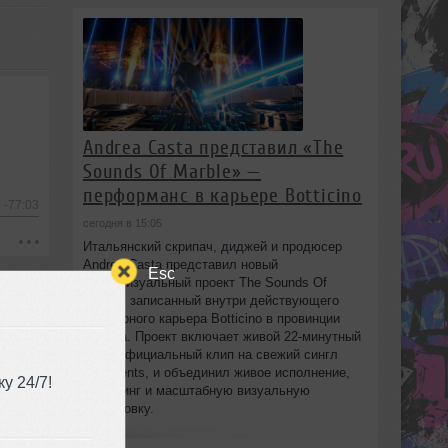
Andrea Casta представил «The
Sounds Of Marble» —
перформанс в карьере Botticino
-77:03
сегодня в 15:05
Итальянский скрипач, диджей и продюсер
Andrea Casta представил новый
Esc
аудиовизуальный проект The Sounds Of
Marble, записанный внутри действующего
мраморного карьера Botticino в провинции
Brescia. Проект включает живой 22‑минутный
сет и официальный клип на свежий сингл
Fragments, и объединил живое исполнение,
у 24/7!
диджеинг и масштабную визуальную
постановку.