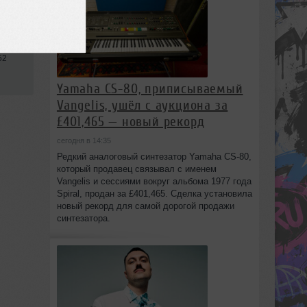
52
Yamaha CS-80, приписываемый
Vangelis, ушёл с аукциона за
£401,465 — новый рекорд
сегодня в 14:35
Редкий аналоговый синтезатор Yamaha CS-80,
который продавец связывал с именем
Vangelis и сессиями вокруг альбома 1977 года
Spiral, продан за £401,465. Сделка установила
новый рекорд для самой дорогой продажи
синтезатора.