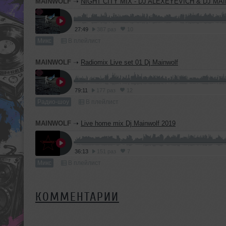
MAINWOLF
➝
NIGHT CITY MIX - DJ ALEXEYEVICH & DJ MA
27:49
387 раз
10
Микс
В плейлист
MAINWOLF
➝
Radiomix Live set 01 Dj Mainwolf
79:11
177 раз
12
Радио-шоу
В плейлист
MAINWOLF
➝
Live home mix Dj Mainwolf 2019
36:13
151 раз
7
Микс
В плейлист
КОММЕНТАРИИ