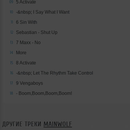
5 Activate
09
-&nbsp; I Say What I Want
10
6 Sin With
11
Sebastian - Shut Up
12
7 Maxx - No
13
More
14
8 Activate
15
-&nbsp; Let The Rhythm Take Control
16
9 Vengaboys
17
- Boom,Boom,Boom,Boom!
18
ДРУГИЕ ТРЕКИ
MAINWOLF