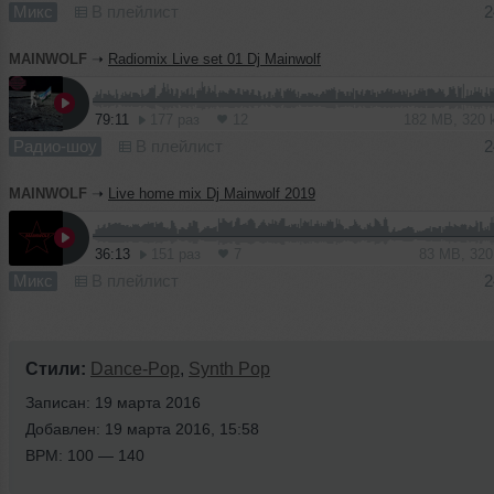
Микс
В плейлист
2
MAINWOLF
➝
Radiomix Live set 01 Dj Mainwolf
79:11
177 раз
12
182 MB, 320
Радио-шоу
В плейлист
2
MAINWOLF
➝
Live home mix Dj Mainwolf 2019
36:13
151 раз
7
83 MB, 32
Микс
В плейлист
2
Стили:
Dance-Pop
,
Synth Pop
Записан: 19 марта 2016
Добавлен: 19 марта 2016, 15:58
BPM: 100 — 140