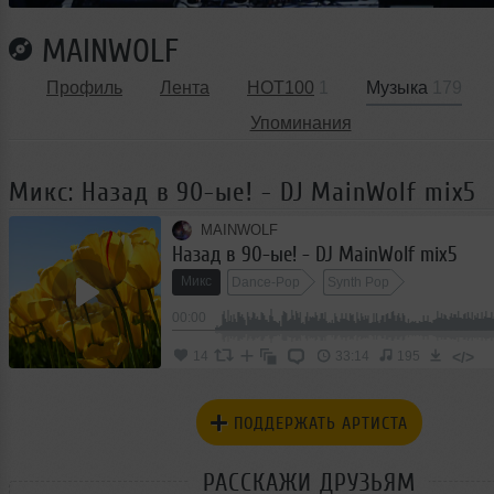
MAINWOLF
Профиль
Лента
HOT100
1
Музыка
179
Упоминания
Микс: Назад в 90-ые! - DJ MainWolf mix5
MAINWOLF
Назад в 90-ые! - DJ MainWolf mix5
Микс
Dance-Pop
Synth Pop
00:00
</>
14
33:14
195
ПОДДЕРЖАТЬ АРТИСТА
РАССКАЖИ ДРУЗЬЯМ