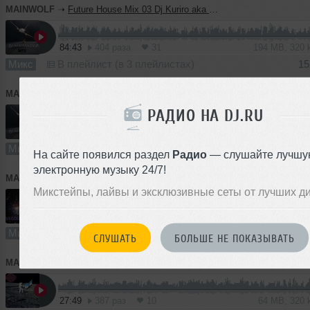
MAINWOLF
➝
Future House Mix 03 Dj Kuriro aka Mainwolf 2019
84:43
404 раза
31
194 MB, 320
Микс
В плейлист (в 3 плейлистах)
15
MAINWOLF
➝
Future House Mix 02 Dj Kuriro aka Mainwolf 2019
L
РАДИО НА DJ.RU
66:44
244 раза
18
153 MB, 320
Микс
В плейлист
15
На сайте появился раздел
Радио
— слушайте лучшу
электронную музыку 24/7!
MAINWOLF
➝
Go dance!
L
Микстейпы, лайвы и эксклюзивные сеты от лучших д
36:29
260 раз
16
84 MB, 320
Микс
В плейлист (в 1 плейлисте)
2
СЛУШАТЬ
БОЛЬШЕ НЕ ПОКАЗЫВАТЬ
MAINWOLF
➝
NIGHT CITY MIX - DJ ALEXEYEVICH & DJ MAINWOLF
27:49
387 раз
10
64 MB, 320