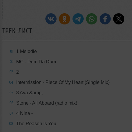
ТРЕК-ЛИСТ
1 Melodie
01
MC - Dum Da Dum
02
2
03
Intermission - Piece Of My Heart (Single Mix)
04
3 Ava &amp;
05
Stone - All Aboard (radio mix)
06
4 Nina -
07
The Reason Is You
08