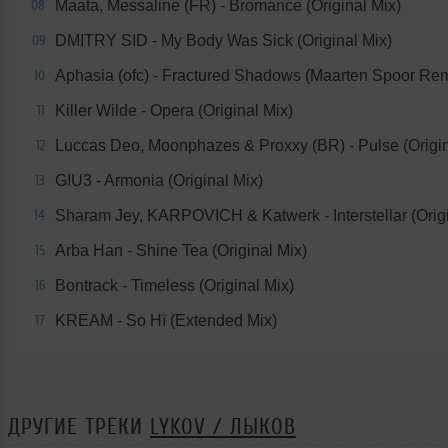
Maata, Messaline (FR) - Bromance (Original Mix)
08
DMITRY SID - My Body Was Sick (Original Mix)
09
Aphasia (ofc) - Fractured Shadows (Maarten Spoor Rem
10
Killer Wilde - Opera (Original Mix)
11
Luccas Deo, Moonphazes & Proxxy (BR) - Pulse (Origin
12
GIU3 - Armonia (Original Mix)
13
Sharam Jey, KARPOVICH & Katwerk - Interstellar (Origi
14
Arba Han - Shine Tea (Original Mix)
15
Bontrack - Timeless (Original Mix)
16
KREAM - So Hï (Extended Mix)
17
ДРУГИЕ ТРЕКИ
LYKOV / ЛЫКОВ