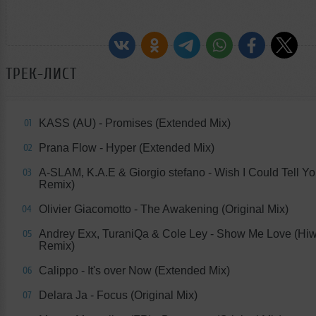
ТРЕК-ЛИСТ
KASS (AU) - Promises (Extended Mix)
01
Prana Flow - Hyper (Extended Mix)
02
A-SLAM, K.A.E & Giorgio stefano - Wish I Could Tell Yo
03
Remix)
Olivier Giacomotto - The Awakening (Original Mix)
04
Andrey Exx, TuraniQa & Cole Ley - Show Me Love (Hiw
05
Remix)
Calippo - It's over Now (Extended Mix)
06
Delara Ja - Focus (Original Mix)
07