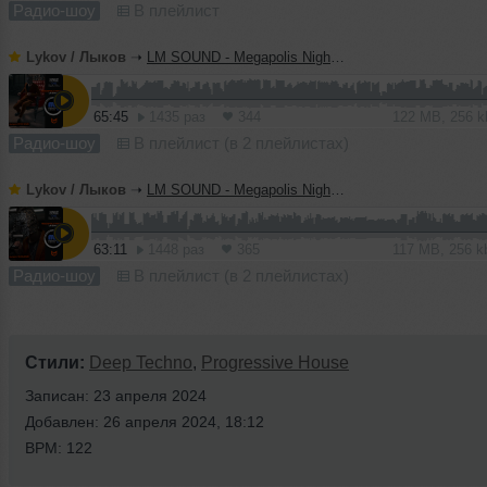
Радио-шоу
В плейлист
Lykov / Лыков
➝
LM SOUND - Megapolis Night 07.07.2026
65:45
1435 раз
344
122 MB, 256 
Радио-шоу
В плейлист (в 2 плейлистах)
Lykov / Лыков
➝
LM SOUND - Megapolis Night 30.06.2026
63:11
1448 раз
365
117 MB, 256 
Радио-шоу
В плейлист (в 2 плейлистах)
Стили:
Deep Techno
,
Progressive House
Записан: 23 апреля 2024
Добавлен: 26 апреля 2024, 18:12
BPM: 122