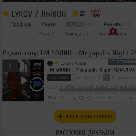
LYKOV / ЛЫКОВ
Профиль
Лента
HOT100
461
Музыка
942
6
Фото
9
Афиша
10
Упоминания
Радио-шоу: LM SOUND - Megapolis Night 23
ПОДКАСТЫ И РАД
Lykov / Лыков
5
LM SOUND - Megapolis Night 23.04.2024
Радио-шоу
4
Deep Techno
Progressive 
00:00
</>
40
1:17:48
638
ПОДДЕРЖАТЬ АРТИСТА
РАССКАЖИ ДРУЗЬЯМ