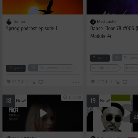
Tempo
Medicaster
Spring podcast еpisode 1
Dance Floor 78 #006 (
Module 4)
17
Подкаст
Progres
16
Подкаст
Progressive House
Melodic House
Techno
22
13
1:06:39
18
19
New!
New!