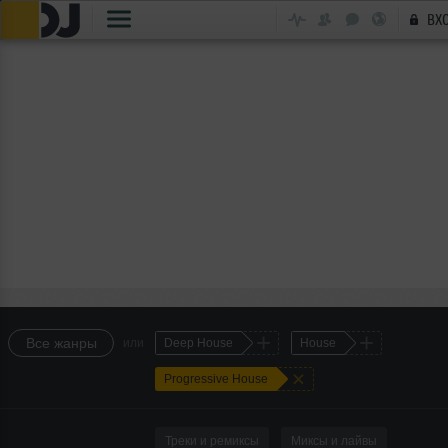
ВХ
+
+
Все жанры
или
Deep House
House
+
Progressive House
Треки и ремиксы
Миксы и лайвы