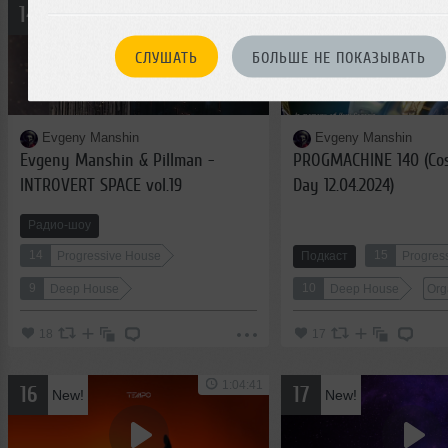
1:01:03
14
15
New!
New!
СЛУШАТЬ
БОЛЬШЕ НЕ ПОКАЗЫВАТЬ
Evgeny Manshin
Evgeny Manshin
Evgeny Manshin & Pillman -
PROGMACHINE 140 (Co
INTROVERT SPACE vol.19
Day 12.04.2024)
(CosmosRadio September 2021)
Радио-шоу
14
15
Progressive House
Подкаст
Progres
9
10
Deep House
Deep House
Org
18
17
1:04:41
16
17
New!
New!