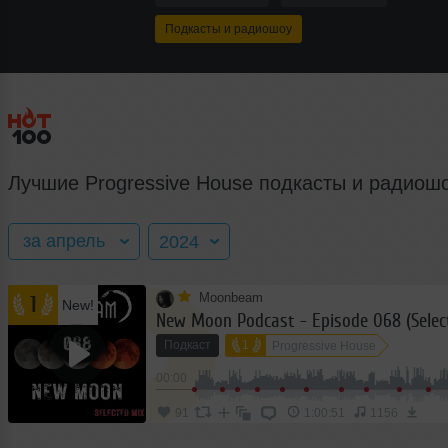
Подкасты и радиошоу
Лучшие Progressive House подкасты и радиош
за апрель
2024
Moonbeam
1
New!
за весь год
2016
New Moon Podcast - Episode 068 (Selec
Подкаст
1
Progressive House
январь
2017
00:00
февраль
2018
91
1:00:51
1156
март
2019