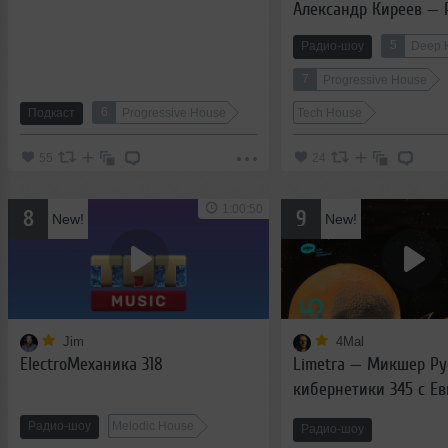
Александр Киреев — 
кибернетика 615 (03.0
5
Радио-шоу
Deep 
7
Progressive House
6
Подкаст
Progressive House
Tech House
55
24
1:00:50
8
9
New!
New!
Jim
4Mal
ElectroМеханика 318
Limetra — Микшер Ру
кибернетики 345 с Е
Сваловым (4Mal) и А
Радио-шоу
Melodic House
Радио-шоу
Киреевым (03.04.2024)