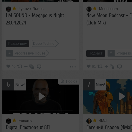
Lykov / Лыков
Moonbeam
LM SOUND - Megapolis Night
New Moon Podcast - E
23.04.2024
(Club Mix)
Радио-шоу
Deep Techno
4
5
Progressive House
Подкаст
Progress
40
61
1:00:08
6
7
New!
New!
Fonarev
4Mal
Digital Emotions # 811.
Евгений Свалов (4Mal)