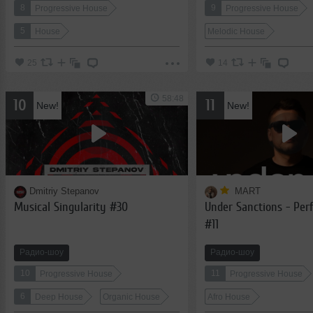
8
9
Progressive House
Progressive House
5
House
Melodic House
25
14
58:48
10
11
New!
New!
Dmitriy Stepanov
MART
Musical Singularity #30
Under Sanctions - Per
#11
Радио-шоу
Радио-шоу
10
11
Progressive House
Progressive House
6
Deep House
Organic House
Afro House