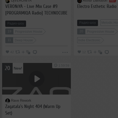
DjVERONiYA
Arthur Davidson
VERONiYA - Live Mix Case #9
Electro Esthetic Radio
[PROGRAMIQA Radio] TECHNOCUBE
Радио-шоу
Melodic H
Радио-шоу
19
20
Progressive House
Progressive House
11
Deep House
Indie Electronic
42
12
1:59:59
20
New!
Rave Rework
Zaqatala's Night 404 (Warm Up
Set)