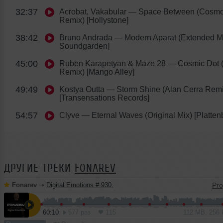
32:37
Acrobat, Vakabular
— Space Between (Cosmo
Remix) [Hollystone]
38:42
Bruno Andrada
— Modern Aparat (Extended Mi
Soundgarden]
45:00
Ruben Karapetyan & Maze 28
— Cosmic Dot (
Remix) [Mango Alley]
49:49
Kostya Outta
— Storm Shine (Alan Cerra Remi
[Transensations Records]
54:57
Clyve
— Eternal Waves (Original Mix) [Platten
ДРУГИЕ ТРЕКИ
FONAREV
Fonarev
➝
Digital Emotions # 930.
60:10
577 раз
115
112 MB, 256