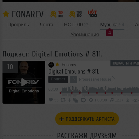
FONAREV
Профиль
Лента
HOT100
25
Музыка
54
А
4
Упоминания
Подкаст: Digital Emotions # 811.
ПОДКАСТЫ И РАД
Fonarev
10
Digital Emotions # 811.
Подкаст
6
Progressive House
00:00
</>
55
1:00:08
1217
ПОДДЕРЖАТЬ АРТИСТА
РАССКАЖИ ДРУЗЬЯМ