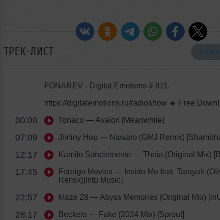
ТРЕК-ЛИСТ
СКАЧА
FONAREV - Digital Emotions # 811.
https://digitalemotions.ru/radioshow 🔹 Free Down
00:00
Tonaco
— Avalon [Meanwhile]
07:09
Jiminy Hop
— Nawaro (GMJ Remix) [Shambha
12:17
Kamilo Sanclemente
— Theia (Original Mix) [
17:45
Foreign Movies
— Inside Me feat. Tarayah (Ol
Remix)[Intu Music]
22:57
Maze 28
— Abyss Memories (Original Mix) [in
28:17
Beckers
— Fake (2024 Mix) [Sprout]