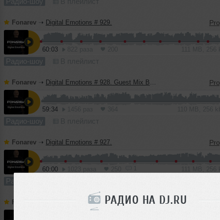
Радио-шоу
В плейлист
Fonarev
➝
Digital Emotions # 929.
60:03
822 раза
200
111 MB, 256
Радио-шоу
В плейлист
Fonarev
➝
Digital Emotions # 928. Guest Mix By Katrin Souza
59:34
1456 раз
364
110 MB, 256 
Радио-шоу
В плейлист
Fonarev
➝
Digital Emotions # 927.
1
60:00
1023 раза
250
111 MB, 256
Радио-шоу
В плейлист (в 1 плейлисте)
РАДИО НА DJ.RU
Fonarev
➝
Digital Emotions # 926.