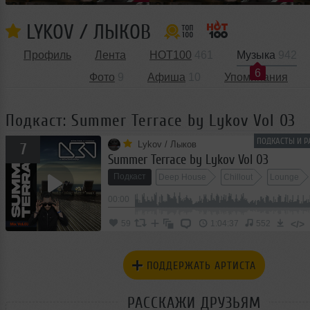
LYKOV / ЛЫКОВ
Профиль
Лента
HOT100
461
Музыка
942
6
Фото
9
Афиша
10
Упоминания
Подкаст: Summer Terrace by Lykov Vol 03
ПОДКАСТЫ И Р
Lykov / Лыков
7
Summer Terrace by Lykov Vol 03
Подкаст
Deep House
Chillout
Lounge
00:00
</>
59
1:04:37
552
ПОДДЕРЖАТЬ АРТИСТА
РАССКАЖИ ДРУЗЬЯМ