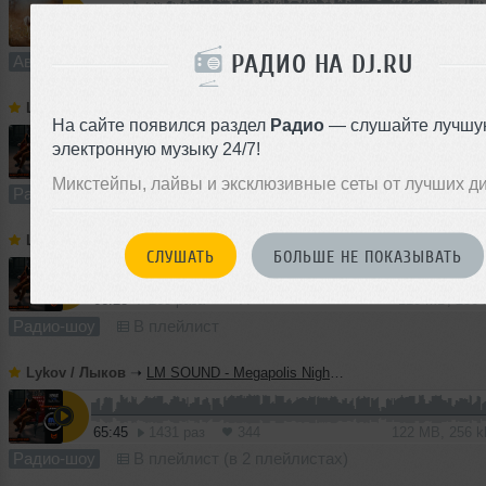
5:28
930 раз
232
10 MB, 256
РАДИО НА DJ.RU
Авторский трек
В плейлист
Lykov / Лыков
➝
LM SOUND - Megapolis Night 21.07.2026
На сайте появился раздел
Радио
— слушайте лучшу
электронную музыку 24/7!
64:52
629 раз
166
120 MB, 256
Микстейпы, лайвы и эксклюзивные сеты от лучших д
Радио-шоу
В плейлист (в 2 плейлистах)
Lykov / Лыков
➝
LM SOUND - Megapolis Night 14.07.2026
СЛУШАТЬ
БОЛЬШЕ НЕ ПОКАЗЫВАТЬ
66:28
263 раза
77
123 MB, 256
Радио-шоу
В плейлист
Lykov / Лыков
➝
LM SOUND - Megapolis Night 07.07.2026
65:45
1431 раз
344
122 MB, 256 
Радио-шоу
В плейлист (в 2 плейлистах)