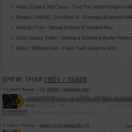
Andre Espeut, Mo'Cream - Find The World (Original Mix
09
Bontan, AMEME, Don Bello Ni - Batonga (Extended Mix
10
Nora En Pure - Spring Embers (Extended Mix)
11
Chris Stussy, Kolter - Seeing & Believing (Kolter Remix
12
Molac, Different Ray - Flight Trails (Original Mix)
13
ДРУГИЕ ТРЕКИ
LYKOV / ЛЫКОВ
Lykov / Лыков
➝
LM SOUND - Megapolis Night 28.07.2026
63:47
644 раза
157
118 MB, 256
Радио-шоу
В плейлист (в 3 плейлистах)
Lykov / Лыков
➝
Dream On (Extended Mix) [Road Story Records]