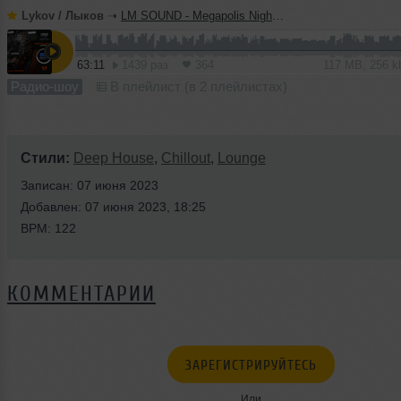
Lykov / Лыков
➝
LM SOUND - Megapolis Night 30.06.2026
63:11
1439 раз
364
117 MB, 256 
Радио-шоу
В плейлист (в 2 плейлистах)
Стили:
Deep House
,
Chillout
,
Lounge
Записан: 07 июня 2023
Добавлен: 07 июня 2023, 18:25
BPM: 122
КОММЕНТАРИИ
ЗАРЕГИСТРИРУЙТЕСЬ
Или