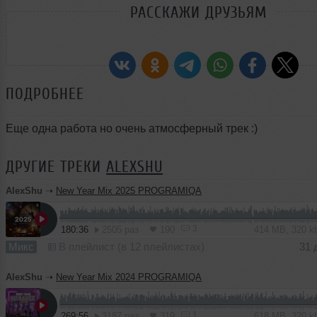
РАССКАЖИ ДРУЗЬЯМ
ПОДРОБНЕЕ
Еще одна работа но очень атмосферный трек :)
ДРУГИЕ ТРЕКИ
ALEXSHU
AlexShu
➝
New Year Mix 2025 PROGRAMIQA
3
180:36
2505 раз
190
414 MB, 320 
Микс
В плейлист (в 12 плейлистах)
31 
AlexShu
➝
New Year Mix 2024 PROGRAMIQA
1
269:56
3187 раз
319
618 MB, 320 