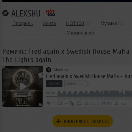
ALEXSHU
Профиль
Лента
HOT100
32
Музыка
83
Упоминания
Ремикс: Fred again x Swedish House Mafia 
The Lights again
AlexShu
Ремикс
Club/Dance
00:00
</>
44
02:38
306
ПОДДЕРЖАТЬ АРТИСТА