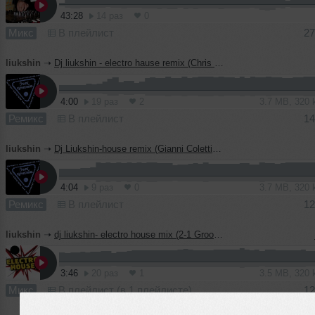
43:28
14 раз
0
Микс
В плейлист
27
liukshin
➝
Dj liukshin - electro hause remix (Chris Kaeser Who s In the Hause)
4:00
19 раз
2
3.7 MB, 320
Ремикс
В плейлист
14
liukshin
➝
Dj Liukshin-house remix (Gianni Coletti-gimme fantasy)
4:04
9 раз
0
3.7 MB, 320
Ремикс
В плейлист
12
liukshin
➝
dj liukshin- electro house mix (2-1 Groovers&Dani B)
3:46
20 раз
1
3.5 MB, 320
Микс
В плейлист (в 1 плейлисте)
12