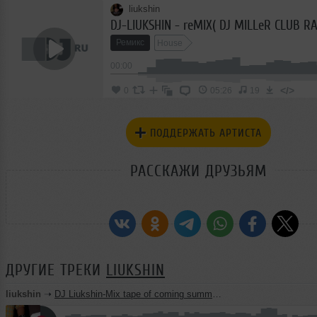
liukshin
DJ-LIUKSHIN - reMIX( DJ MILLeR CLUB RA
Ремикс
House
00:00
</>
0
05:26
19
ПОДДЕРЖАТЬ АРТИСТА
РАССКАЖИ ДРУЗЬЯМ
ДРУГИЕ ТРЕКИ
LIUKSHIN
liukshin
➝
DJ Liukshin-Mix tape of coming summer popular to a spring house