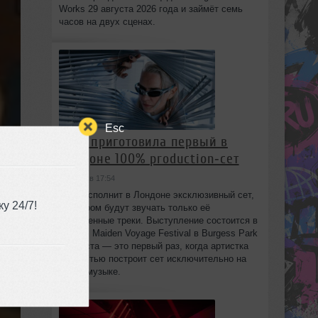
Works 29 августа 2026 года и займёт семь
часов на двух сценах.
Esc
HAAi приготовила первый в
Лондоне 100% production‑сет
сегодня в 17:54
HAAi исполнит в Лондоне эксклюзивный сет,
у 24/7!
в котором будут звучать только её
собственные треки. Выступление состоится в
рамках Maiden Voyage Festival в Burgess Park
8 августа — это первый раз, когда артистка
полностью построит сет исключительно на
своей музыке.