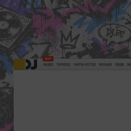
РАДИО
TOP100DJ
ЧАРТЫ HOT100
МУЗЫКА
ЛЮДИ
М