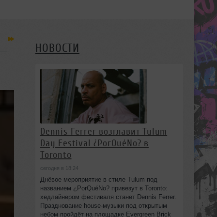
НОВОСТИ
Dennis Ferrer возглавит Tulum
Day Festival ¿PorQuéNo? в
Toronto
сегодня в 18:24
Днёвое мероприятие в стиле Tulum под
названием ¿PorQuéNo? привезут в Toronto:
хедлайнером фестиваля станет Dennis Ferrer.
Празднование house-музыки под открытым
небом пройдёт на площадке Evergreen Brick