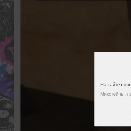
На сайте поя
Микстейпы, л