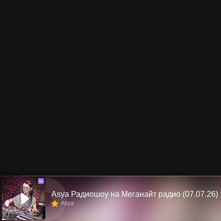
Ш
Asya Радиошоу на Меганайт радио (07.07.26)
Asya