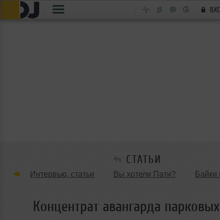
ВХ
СТАТЬИ
Интервью, статьи
Вы хотели Пати?
Байки 
Танцевальные стили
Обзоры Вечеринок и Клу
Концентрат авангарда парковых