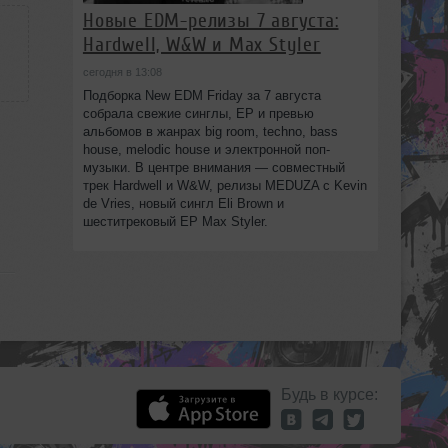
Новые EDM-релизы 7 августа:
Hardwell, W&W и Max Styler
сегодня в 13:08
Подборка New EDM Friday за 7 августа
собрала свежие синглы, EP и превью
альбомов в жанрах big room, techno, bass
house, melodic house и электронной поп-
музыки. В центре внимания — совместный
трек Hardwell и W&W, релизы MEDUZA с Kevin
de Vries, новый сингл Eli Brown и
шеститрековый EP Max Styler.
Будь в курсе: