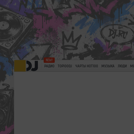
РАДИО
TOP100DJ
ЧАРТЫ HOT100
МУЗЫКА
ЛЮДИ
М