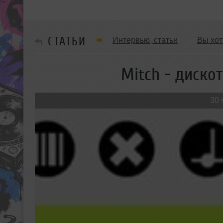
СТАТЬИ
Интервью, статьи
Вы хот
Обзоры Вечеринок и Клубов
Mitch - диско
30