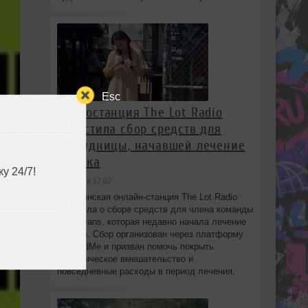
Esc
Радиостанция The Lot Radio
запустила сбор средств для
сотрудницы, начавшей лечение
от рака
у 24/7!
сегодня в 17:02
Бруклинская онлайн-станция The Lot Radio
объявила о сборе средств для члена команды
Lola Evans, которая недавно начала лечение
от рака. Сбор организован через платформу
GoFundMe и призван помочь покрыть
хирургическое вмешательство и
повседневные расходы в период лечения.