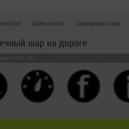
ели Пати?
Байки из клуба
Танцевальные стили
Новые лица
Мужчина & Женщина
течный шар на дороге
 марта 2010
0