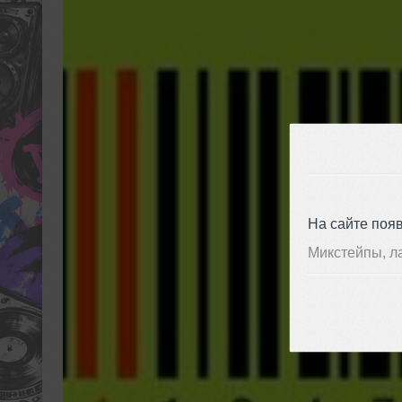
На сайте поя
Микстейпы, л