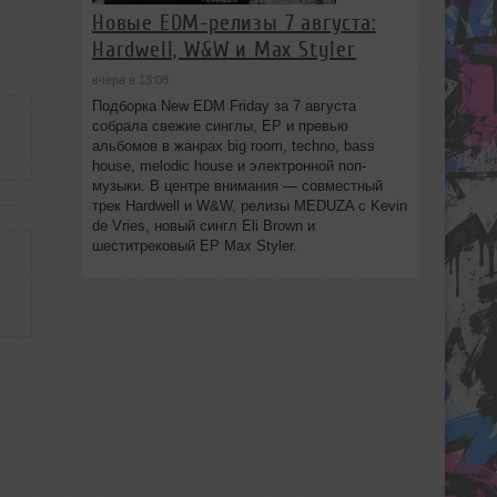
Новые EDM-релизы 7 августа:
Hardwell, W&W и Max Styler
вчера в 13:08
Подборка New EDM Friday за 7 августа
собрала свежие синглы, EP и превью
альбомов в жанрах big room, techno, bass
house, melodic house и электронной поп-
музыки. В центре внимания — совместный
трек Hardwell и W&W, релизы MEDUZA с Kevin
de Vries, новый сингл Eli Brown и
шеститрековый EP Max Styler.