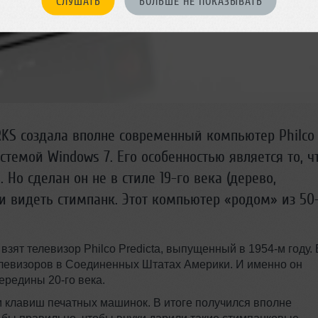
СЛУШАТЬ
БОЛЬШЕ НЕ ПОКАЗЫВАТЬ
KS создала вполне современный компьютер Philco 
стемой Windows 7. Его особенностью является то, ч
 Но сделан он не в стиле 19-го века (дерево,
и видеть стимпанк. Этот компьютер «родом» из 50
зят телевизор Philco Predicta, выпущенный в 1954-м году. 
елевизоров в Соединенных Штатах Америки. И именно он
ередины 20-го века.
м клавиш печатных машинок. В итоге получился вполне