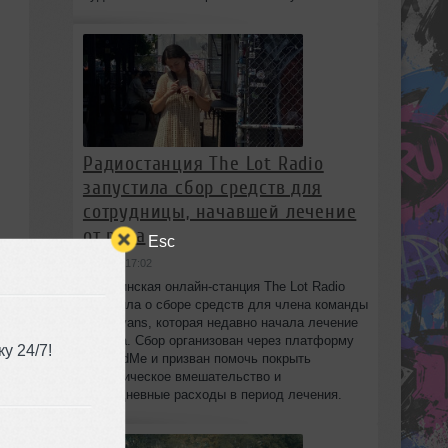
Радиостанция The Lot Radio
запустила сбор средств для
сотрудницы, начавшей лечение
от рака
Esc
вчера в 17:02
Бруклинская онлайн-станция The Lot Radio
объявила о сборе средств для члена команды
Lola Evans, которая недавно начала лечение
от рака. Сбор организован через платформу
у 24/7!
GoFundMe и призван помочь покрыть
хирургическое вмешательство и
повседневные расходы в период лечения.