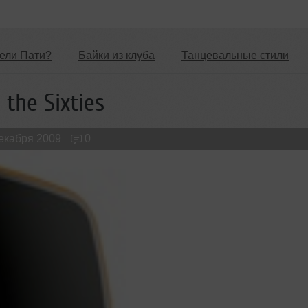
ели Пати?
Байки из клуба
Танцевальные стили
Новые лица
Мужчина & Женщина
 the Sixties
декабря 2009
0