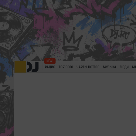
РАДИО
TOP100DJ
ЧАРТЫ HOT100
МУЗЫКА
ЛЮДИ
М