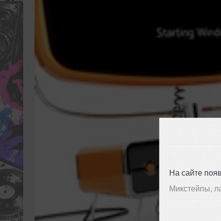
На сайте поя
Микстейпы, л