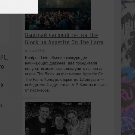
Выиграй часовой сет на The
Block на Appetite On The Farm
вчера в 16:01
PC,
Beatport Live объявил конкурс для
начинающих диджеев: два победителя
то
получат возможность выступить на поп‑ап
сцене The Block на фестивале Appetite On
The Farm. Конкурс открыт до 12 августа —
-х
победителей ждут также VIP‑билеты и призы
от партнёров.
В