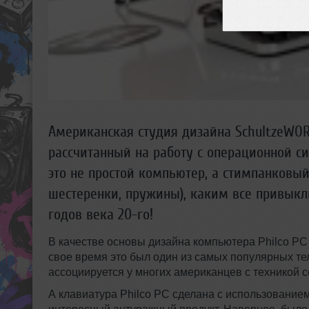
Американская студия дизайна SchultzeWOR
рассчитанный на работу с операционной си
это не простой компьютер, а стимпанковый.
шестеренки, пружины), каким все привыкл
годов века 20-го!
В качестве основы дизайна компьютера Philco PC в
свое время это был один из самых популярных т
ассоциируется у многих американцев с техникой с
А клавиатура Philco PC сделана с использование