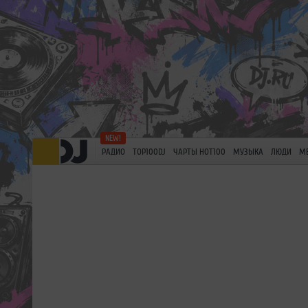
РАДИО
TOP100DJ
ЧАРТЫ HOT100
МУЗЫКА
ЛЮДИ
М