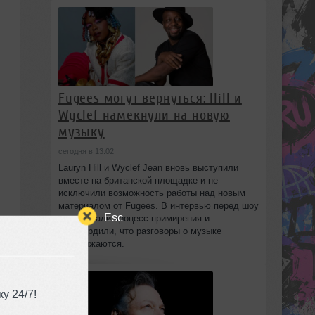
Fugees могут вернуться: Hill и
Wyclef намекнули на новую
музыку
сегодня в 13:02
Lauryn Hill и Wyclef Jean вновь выступили
вместе на британской площадке и не
исключили возможность работы над новым
материалом от Fugees. В интервью перед шоу
Esc
они описали процесс примирения и
подтвердили, что разговоры о музыке
продолжаются.
у 24/7!