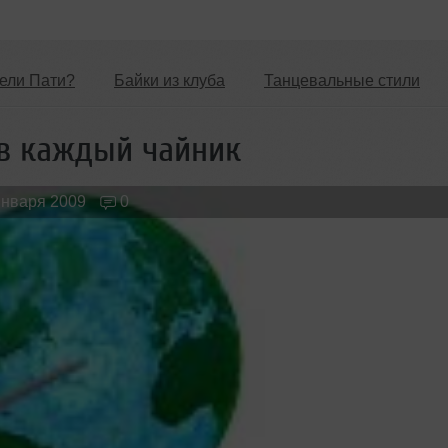
ели Пати?
Байки из клуба
Танцевальные стили
Новые лица
Мужчина & Женщина
 в каждый чайник
января 2009
0