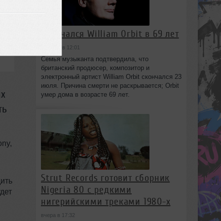
Скончался William Orbit в 69 лет
сегодня в 12:01
Семья музыканта подтвердила, что
британский продюсер, композитор и
электронный артист William Orbit скончался 23
июля. Причина смерти не раскрывается; Orbit
их
умер дома в возрасте 69 лет.
ть
ny,
Strut Records готовит сборник
дить
Nigeria 80 с редкими
удет
нигерийскими треками 1980-х
вчера в 17:32