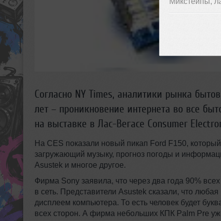
Микстейпы, л
Согласно NY Times, аналитики рынка быто
лет – проникновение интернета во все быт
на выставке в Лас-Вегасе Consumer Electro
На CES показали новый пикап Ford F150, который 
загружающий музыку, прогноз погоды и информаци
Asustek и многое другое.
Фирма Sony заявила, что через два года 90% все
в сеть. Представители Asustek сказали, что люба
дисплеем компьютера. То есть человек будет бук
всех сторон.
А фирма небольших КПК Palm Pre уже