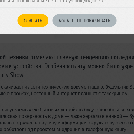
айвы и эксклюзивные сеты от лучших диджеев.
СЛУШАТЬ
БОЛЬШЕ НЕ ПОКАЗЫВАТЬ
вой техники отмечают главную тенденцию последн
овые устройства. Особенность эту можно было узре
nics Show.
скачивает из сети техническую документацию, будильник So
ю о пробках, настенный интернет-планшет с тачскрином
х выпускаемых ею бытовых устройств будут способны выхо
я плоская поверхность в доме — даже зеркало в ванной — б
вально погружен в паутину информации, окружающую его со
 работает над проектом внедрения в телефонную книгу